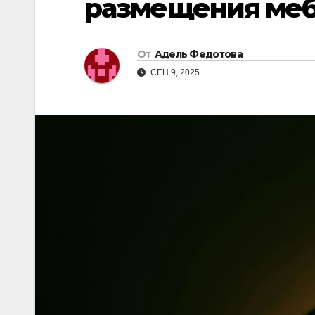
размещения ме
От
Адель Федотова
СЕН 9, 2025