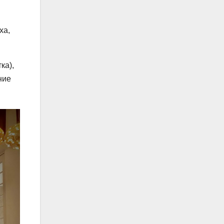
ха,
ка),
ние