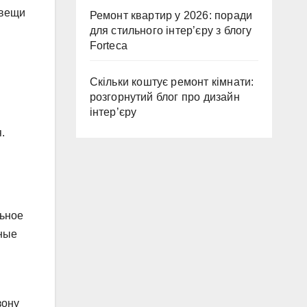
 вещи
Ремонт квартир у 2026: поради
для стильного інтер’єру з блогу
Forteca
Скільки коштує ремонт кімнати:
розгорнутий блог про дизайн
інтер’єру
.
льное
ьные
зону