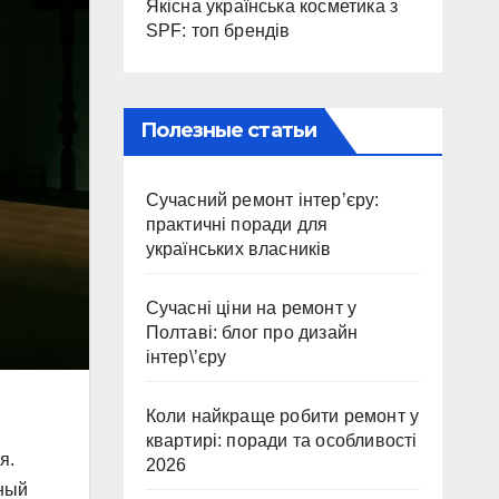
Якісна українська косметика з
SPF: топ брендів
Полезные статьи
Сучасний ремонт інтер’єру:
практичні поради для
українських власників
Сучасні ціни на ремонт у
Полтаві: блог про дизайн
інтер\’єру
Коли найкраще робити ремонт у
квартирі: поради та особливості
я.
2026
нный