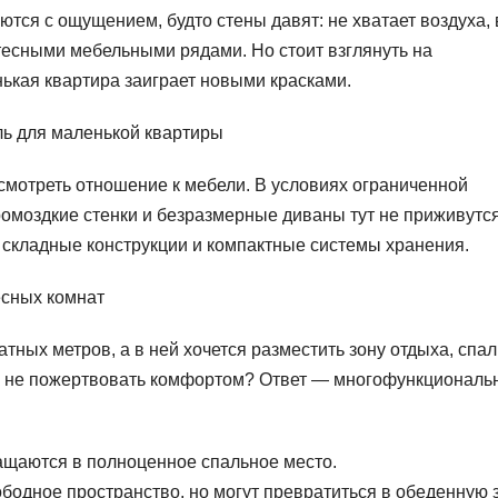
аются с ощущением, будто стены давят: не хватает воздуха,
тесными мебельными рядами. Но стоит взглянуть на
ькая квартира заиграет новыми красками.
ль для маленькой квартиры
мотреть отношение к мебели. В условиях ограниченной
омоздкие стенки и безразмерные диваны тут не приживутся
складные конструкции и компактные системы хранения.
есных комнат
тных метров, а в ней хочется разместить зону отдыха, спа
ак не пожертвовать комфортом? Ответ — многофункционал
ащаются в полноценное спальное место.
бодное пространство, но могут превратиться в обеденную 