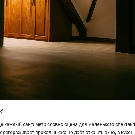
ку
е каждый сантиметр словно сцена для маленького спектакл
перегораживает проход, шкаф не даёт открыть окно, а кухо