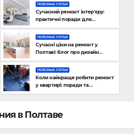
ПОЛЕЗНЫЕ СТАТЬИ
Сучасний ремонт інтер’єру:
практичні поради для
українських власників
ПОЛЕЗНЫЕ СТАТЬИ
Сучасні ціни на ремонт у
ОСНОВНАЯ КАТЕГОРИЯ
Полтаві: блог про дизайн
Мужские очки для автомоби
інтер\’єру
модели наиболее востребо
ПОЛЕЗНЫЕ СТАТЬИ
Коли найкраще робити ремонт
08.06.2026
АДЕЛЬ ФЕДОТОВА
у квартирі: поради та
особливості 2026
ния в Полтаве