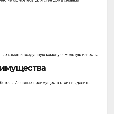
чно не ошибетесь. Для стен дома самыми
тные камин и воздушную комовую, молотую известь.
еимущества
бетесь. Из явных преимуществ стоит выделить: