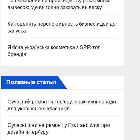
Топ компаний по производству рекламных
вывесок: где выгодно заказать вывеску
Как оценить перспективность бизнес-идеи до
запуска
Якісна українська косметика з SPF: топ
брендів
Полезные статьи
Сучасний ремонт інтер’єру: практичні поради
для українських власників
Сучасні ціни на ремонт у Полтаві: блог про
дизайн інтер\’єру