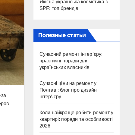
Якісна українська косметика з
SPF: топ брендів
Полезные статьи
Сучасний ремонт інтер’єру:
практичні поради для
українських власників
Сучасні ціни на ремонт у
Полтаві: блог про дизайн
-за
інтер\’єру
еров
Коли найкраще робити ремонт у
квартирі: поради та особливості
—
2026