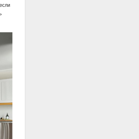
если
ь