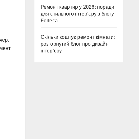
Ремонт квартир у 2026: поради
для стильного інтер’єру з блогу
Forteca
Скільки коштує ремонт кімнати:
чер.
розгорнутий блог про дизайн
имент
інтер’єру