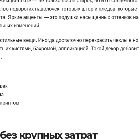
выцветают» — не только после стирок, но и от солнечного
ство недорогих наволочек, готовых штор и пледов, которые
та. Яркие акценты — это подушки насыщенных оттенков на
льных изменений.
кстильные вещи. Иногда достаточно перекрасить чехлы в н
ть их кистями, бахромой, аппликацией. Такой декор добавит
.
шек
ла
 принтом
без крупных затрат