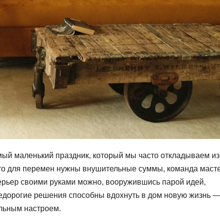
ый маленький праздник, который мы часто откладываем из
что для перемен нужны внушительные суммы, команда маст
терьер своими руками можно, вооружившись парой идей,
едорогие решения способны вдохнуть в дом новую жизнь 
ильным настроем.