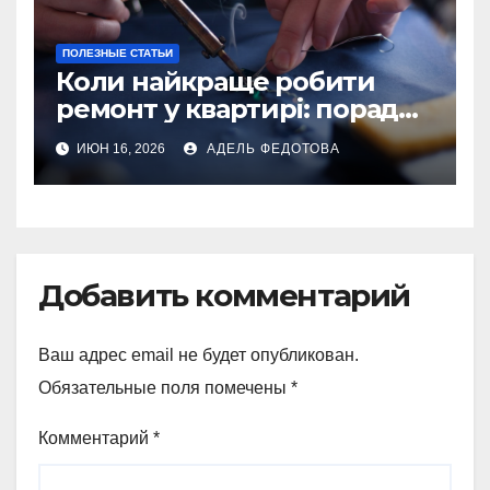
ПОЛЕЗНЫЕ СТАТЬИ
Коли найкраще робити
ремонт у квартирі: поради
та особливості 2026
ИЮН 16, 2026
АДЕЛЬ ФЕДОТОВА
Добавить комментарий
Ваш адрес email не будет опубликован.
Обязательные поля помечены
*
Комментарий
*