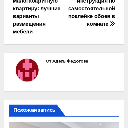
малогабаритную
инструкция по
по
квартиру: лучшие
самостоятельной
записям
варианты
поклейке обоев в
размещения
комнате
мебели
От
Адель Федотова
Похожая запись