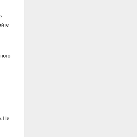
е
айте
нного
. Ни