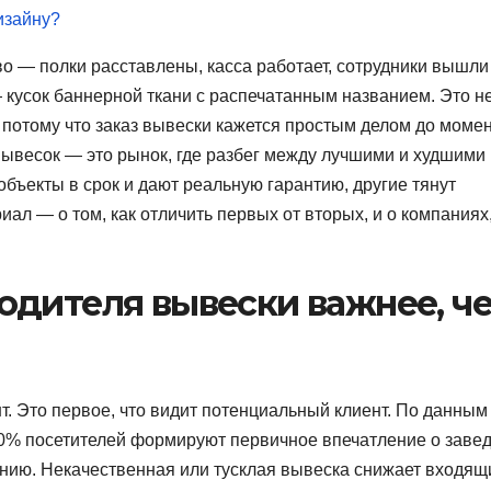
изайну?
о — полки расставлены, касса работает, сотрудники вышли
— кусок баннерной ткани с распечатанным названием. Это н
у, потому что заказ вывески кажется простым делом до момен
вывесок — это рынок, где разбег между лучшими и худшими
бъекты в срок и дают реальную гарантию, другие тянут
ал — о том, как отличить первых от вторых, и о компаниях
одителя вывески важнее, ч
. Это первое, что видит потенциальный клиент. По данным
60% посетителей формируют первичное впечатление о заве
ию. Некачественная или тусклая вывеска снижает входящ