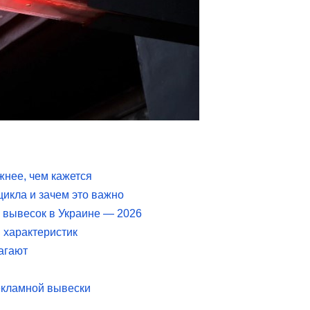
нее, чем кажется
цикла и зачем это важно
 вывесок в Украине — 2026
 характеристик
агают
рекламной вывески