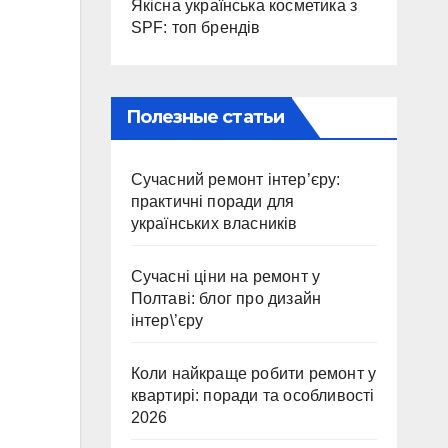
Якісна українська косметика з
SPF: топ брендів
Полезные статьи
Сучасний ремонт інтер’єру:
практичні поради для
українських власників
Сучасні ціни на ремонт у
Полтаві: блог про дизайн
інтер\’єру
Коли найкраще робити ремонт у
квартирі: поради та особливості
2026