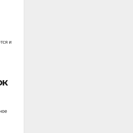
тся и
ок
ное