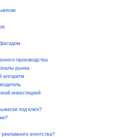
вывески
ре
 фасадом
венного производства
ионалы рынка
й алгоритм
зводитель
очной инвестицией
вывески под ключ?
ки?
 рекламного агентства?