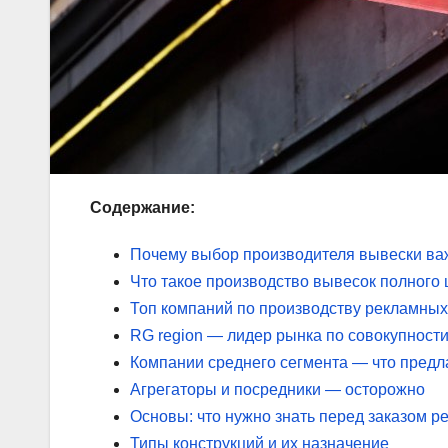
Содержание:
Почему выбор производителя вывески важ
Что такое производство вывесок полного 
Топ компаний по производству рекламных
RG region — лидер рынка по совокупности
Компании среднего сегмента — что предл
Агрегаторы и посредники — осторожно
Основы: что нужно знать перед заказом 
Типы конструкций и их назначение