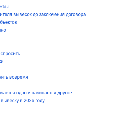
ужбы
дителя вывесок до заключения договора
объектов
нно
 спросить
ки
учить вовремя
чается одно и начинается другое
 вывеску в 2026 году