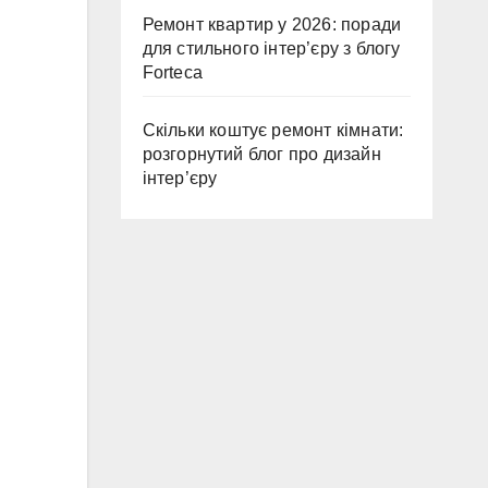
Ремонт квартир у 2026: поради
для стильного інтер’єру з блогу
Forteca
Скільки коштує ремонт кімнати:
розгорнутий блог про дизайн
інтер’єру