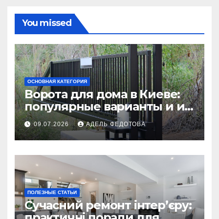
You missed
ОСНОВНАЯ КАТЕГОРИЯ
Ворота для дома в Киеве:
популярные варианты и их
особенности
09.07.2026
АДЕЛЬ ФЕДОТОВА
ПОЛЕЗНЫЕ СТАТЬИ
Сучасний ремонт інтер’єру:
практичні поради для