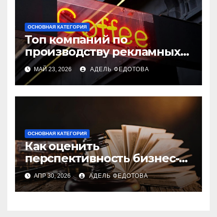
ОСНОВНАЯ КАТЕГОРИЯ
Топ компаний по
производству рекламных
вывесок: где выгодно
МАЙ 23, 2026
АДЕЛЬ ФЕДОТОВА
заказать вывеску
ОСНОВНАЯ КАТЕГОРИЯ
Как оценить
перспективность бизнес-
идеи до запуска
АПР 30, 2026
АДЕЛЬ ФЕДОТОВА