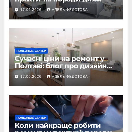
українських власників
17.06.2026
АДЕЛЬ ФЕДОТОВА
ПОЛЕЗНЫЕ СТАТЬИ
Сучасні ціни на ремонт у
Полтаві: блог про дизайн
інтер\’єру
17.06.2026
АДЕЛЬ ФЕДОТОВА
ПОЛЕЗНЫЕ СТАТЬИ
Коли найкраще робити