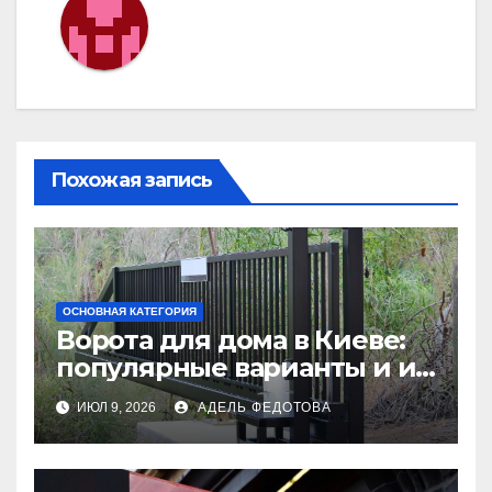
Похожая запись
ОСНОВНАЯ КАТЕГОРИЯ
Ворота для дома в Киеве:
популярные варианты и их
особенности
ИЮЛ 9, 2026
АДЕЛЬ ФЕДОТОВА