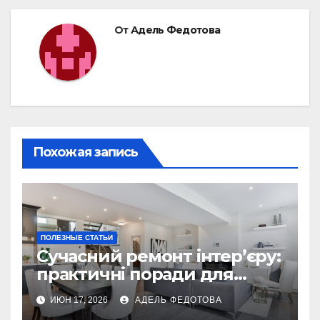
От
Адель Федотова
Похожая запись
ПОЛЕЗНЫЕ СТАТЬИ
Сучасний ремонт інтер’єру:
практичні поради для
українських власників
ИЮН 17, 2026
АДЕЛЬ ФЕДОТОВА