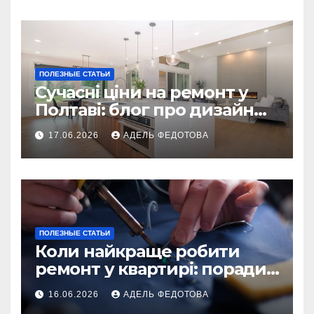
ПОЛЕЗНЫЕ СТАТЬИ
Сучасні ціни на ремонт у
Полтаві: блог про дизайн
інтер\’єру
17.06.2026
АДЕЛЬ ФЕДОТОВА
ПОЛЕЗНЫЕ СТАТЬИ
Коли найкраще робити
ремонт у квартирі: поради
та особливості 2026
16.06.2026
АДЕЛЬ ФЕДОТОВА