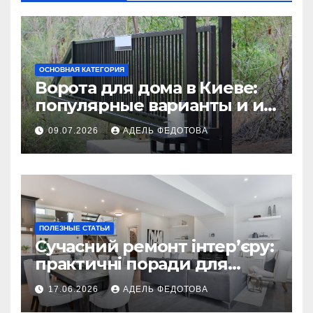
ОСНОВНАЯ КАТЕГОРИЯ
Ворота для дома в Киеве:
популярные варианты и их
особенности
09.07.2026
АДЕЛЬ ФЕДОТОВА
ПОЛЕЗНЫЕ СТАТЬИ
Сучасний ремонт інтер’єру:
практичні поради для
українських власників
17.06.2026
АДЕЛЬ ФЕДОТОВА