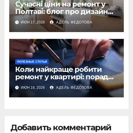
Сучасні ціни на ремонт у
Полтаві: блог про дизайн
інтер\’єру
ИЮН 17, 2026
АДЕЛЬ ФЕДОТОВА
ПОЛЕЗНЫЕ СТАТЬИ
Коли найкраще робити
ремонт у квартирі: поради
та особливості 2026
ИЮН 16, 2026
АДЕЛЬ ФЕДОТОВА
Добавить комментарий