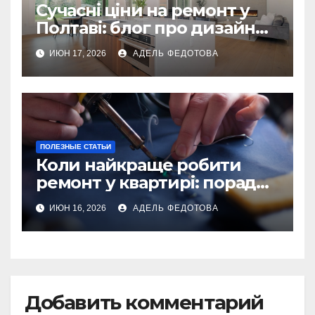
Сучасні ціни на ремонт у
Полтаві: блог про дизайн
інтер\’єру
ИЮН 17, 2026
АДЕЛЬ ФЕДОТОВА
ПОЛЕЗНЫЕ СТАТЬИ
Коли найкраще робити
ремонт у квартирі: поради
та особливості 2026
ИЮН 16, 2026
АДЕЛЬ ФЕДОТОВА
Добавить комментарий