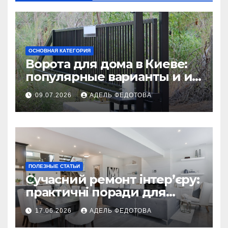
ОСНОВНАЯ КАТЕГОРИЯ
Ворота для дома в Киеве:
популярные варианты и их
особенности
09.07.2026
АДЕЛЬ ФЕДОТОВА
ПОЛЕЗНЫЕ СТАТЬИ
Сучасний ремонт інтер’єру:
практичні поради для
українських власників
17.06.2026
АДЕЛЬ ФЕДОТОВА