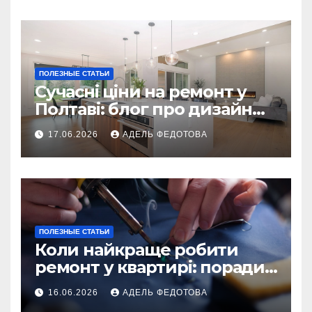
ПОЛЕЗНЫЕ СТАТЬИ
Сучасні ціни на ремонт у
Полтаві: блог про дизайн
інтер\’єру
17.06.2026
АДЕЛЬ ФЕДОТОВА
ПОЛЕЗНЫЕ СТАТЬИ
Коли найкраще робити
ремонт у квартирі: поради
та особливості 2026
16.06.2026
АДЕЛЬ ФЕДОТОВА