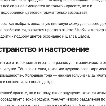
 всё сильнее смещается не только к красоте, но и к
 подобранной цветовой гаммы только возрастает.
прос: как выбрать идеальную цветовую схему для своего до
а разбегаются, а хочется простого ответа. Чтобы интерьер 
дойти к подбору цветов осознанно и шаг за шагом.
странство и настроение
тот же оттенок может играть по-разному — в зависимости о
и суток. Тёплые оттенки, такие как пудрово-роза, караме
«домашности». Холодные тона — нежная голубизна, дымчат
 и свежести, как после дождя.
ешней красоте, но и по тому, какие ощущения хочется испы
 соседствует с зоной отдыха, требует чёткого разделения по
вации, мягкие пастели — для расслабления. А вот для детс