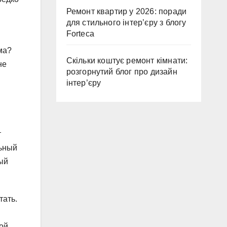
Ремонт квартир у 2026: поради
для стильного інтер’єру з блогу
Forteca
ма?
Скільки коштує ремонт кімнати:
не
розгорнутий блог про дизайн
інтер’єру
т
льный
ый
тать.
кой