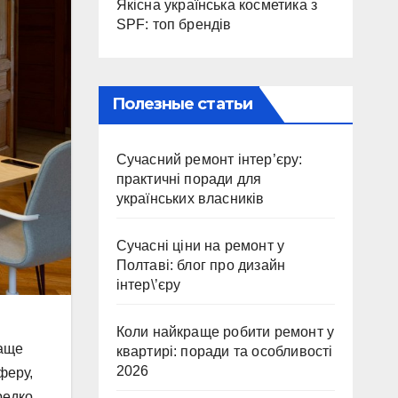
Якісна українська косметика з
SPF: топ брендів
Полезные статьи
Сучасний ремонт інтер’єру:
практичні поради для
українських власників
Сучасні ціни на ремонт у
Полтаві: блог про дизайн
інтер\’єру
Коли найкраще робити ремонт у
чаще
квартирі: поради та особливості
2026
феру,
редко