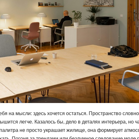
ебя на мысли: здесь хочется остаться. Пространство словно
ышится легче. Казалось бы, дело в деталях интерьера, но 
 палитра не просто украшает жилище, она формирует атмос
хать. Погоня за трендами или бездумное следование моде 