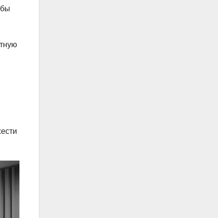
обы
нтную
и
жести