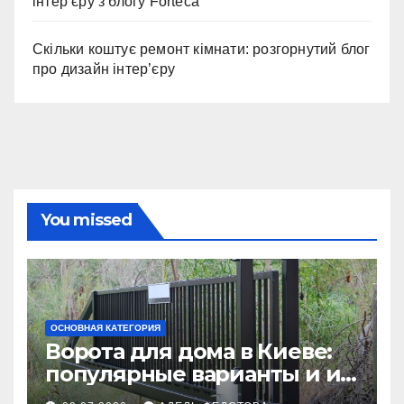
інтер’єру з блогу Forteca
Скільки коштує ремонт кімнати: розгорнутий блог
про дизайн інтер’єру
You missed
ОСНОВНАЯ КАТЕГОРИЯ
Ворота для дома в Киеве:
популярные варианты и их
особенности