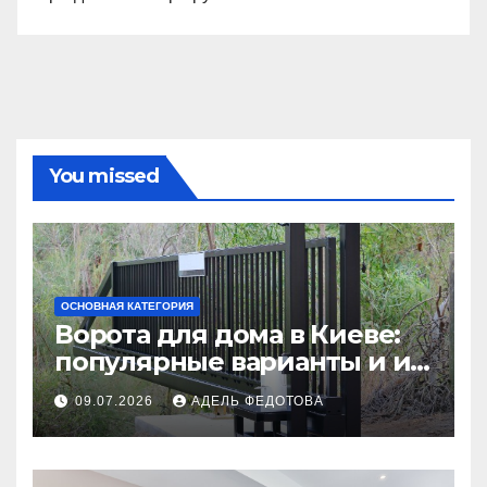
You missed
ОСНОВНАЯ КАТЕГОРИЯ
Ворота для дома в Киеве:
популярные варианты и их
особенности
09.07.2026
АДЕЛЬ ФЕДОТОВА