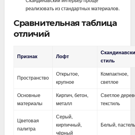
Скандинавский интерьер проще
реализовать из стандартных материалов.
Сравнительная таблица
отличий
Скандинавск
Признак
Лофт
стиль
Открытое,
Компактное,
Пространство
крупное
светлое
Основные
Кирпич, бетон,
Светлое дерев
материалы
металл
текстиль
Серый,
Цветовая
кирпичный,
Белый, пастел
палитра
чёрный