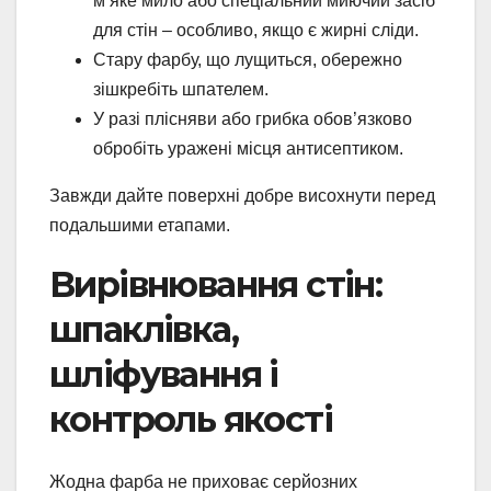
м’яке мило або спеціальний миючий засіб
для стін – особливо, якщо є жирні сліди.
Стару фарбу, що лущиться, обережно
зішкребіть шпателем.
У разі плісняви або грибка обов’язково
обробіть уражені місця антисептиком.
Завжди дайте поверхні добре висохнути перед
подальшими етапами.
Вирівнювання стін:
шпаклівка,
шліфування і
контроль якості
Жодна фарба не приховає серйозних