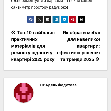
експериментуйте з барвами – і нехай кожен
сантиметр простору радує око!
Навигация
Топ-10 найбільш
Як обрати меблі
практичних
для невеликої
по
матеріалів для
квартири:
записям
ремонту підлоги у
ефективні рішення
квартирі 2025 року
та тренди 2025
От
Адель Федотова