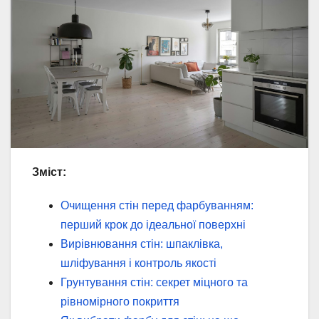
Зміст:
Очищення стін перед фарбуванням:
перший крок до ідеальної поверхні
Вирівнювання стін: шпаклівка,
шліфування і контроль якості
Грунтування стін: секрет міцного та
рівномірного покриття