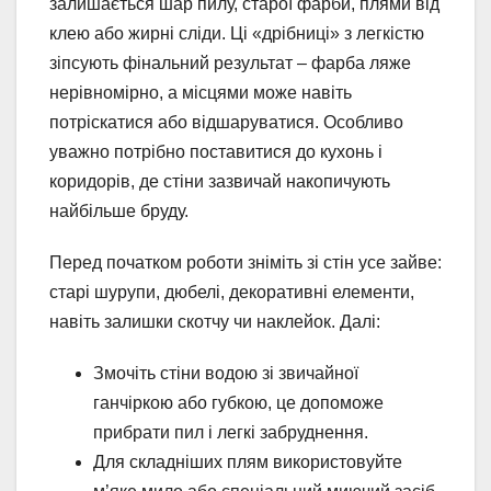
залишається шар пилу, старої фарби, плями від
клею або жирні сліди. Ці «дрібниці» з легкістю
зіпсують фінальний результат – фарба ляже
нерівномірно, а місцями може навіть
потріскатися або відшаруватися. Особливо
уважно потрібно поставитися до кухонь і
коридорів, де стіни зазвичай накопичують
найбільше бруду.
Перед початком роботи зніміть зі стін усе зайве:
старі шурупи, дюбелі, декоративні елементи,
навіть залишки скотчу чи наклейок. Далі:
Змочіть стіни водою зі звичайної
ганчіркою або губкою, це допоможе
прибрати пил і легкі забруднення.
Для складніших плям використовуйте