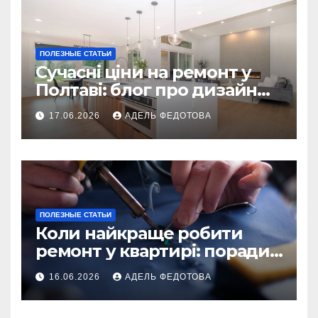
ПОЛЕЗНЫЕ СТАТЬИ
Сучасні ціни на ремонт у
Полтаві: блог про дизайн
інтер\’єру
17.06.2026
АДЕЛЬ ФЕДОТОВА
ПОЛЕЗНЫЕ СТАТЬИ
Коли найкраще робити
ремонт у квартирі: поради
та особливості 2026
16.06.2026
АДЕЛЬ ФЕДОТОВА