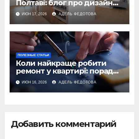
Полтаві: блог про дизайн
інтер\’єру
ИЮН 17, 2026
АДЕЛЬ ФЕДОТОВА
ПОЛЕЗНЫЕ СТАТЬИ
Коли найкраще робити
ремонт у квартирі: поради
та особливості 2026
ИЮН 16, 2026
АДЕЛЬ ФЕДОТОВА
Добавить комментарий