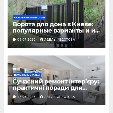
ОСНОВНАЯ КАТЕГОРИЯ
Ворота для дома в Киеве:
популярные варианты и их
особенности
09.07.2026
АДЕЛЬ ФЕДОТОВА
ПОЛЕЗНЫЕ СТАТЬИ
Сучасний ремонт інтер’єру:
практичні поради для
українських власників
17.06.2026
АДЕЛЬ ФЕДОТОВА