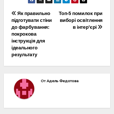
Навигация
Як правильно
Топ-5 помилок при
підготувати стіни
виборі освітлення
по
до фарбування:
в інтер’єрі
записям
покрокова
інструкція для
ідеального
результату
От
Адель Федотова