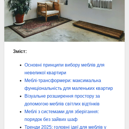
Зміст:
Основні принципи вибору меблів для
невеликої квартири
Меблі-трансформери: максимальна
функціональність для маленьких квартир
Візуальне розширення простору за
допомогою меблів світлих відтінків
Меблі з системами для зберігання:
порядок без зайвих шаф
Тренди 2025: головні ідеї для меблів у