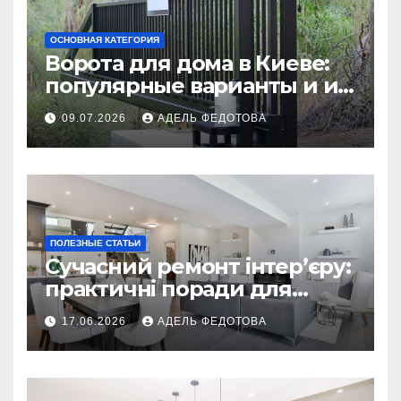
ОСНОВНАЯ КАТЕГОРИЯ
Ворота для дома в Киеве:
популярные варианты и их
особенности
09.07.2026
АДЕЛЬ ФЕДОТОВА
ПОЛЕЗНЫЕ СТАТЬИ
Сучасний ремонт інтер’єру:
практичні поради для
українських власників
17.06.2026
АДЕЛЬ ФЕДОТОВА