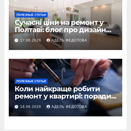
ПОЛЕЗНЫЕ СТАТЬИ
Сучасні ціни на ремонт у
Полтаві: блог про дизайн
інтер\’єру
17.06.2026
АДЕЛЬ ФЕДОТОВА
ПОЛЕЗНЫЕ СТАТЬИ
Коли найкраще робити
ремонт у квартирі: поради
та особливості 2026
16.06.2026
АДЕЛЬ ФЕДОТОВА