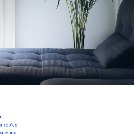
к
інтер’єрі
ормлення