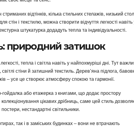
стриманих відтінків, кілька стильних стелажів, низький стол
я стін і текстилю, можна створити відчуття легкості навіть 
екстурна штукатурка додадуть тепла та індивідуальності.
ь: природний затишок
егкості, тепла і світла навіть у найпохмуріші дні. Тут важли
 світлі стіни й затишний текстиль. Дерев’яна підлога, бавов
ків – усе це створює атмосферу спокою та гармонії.
сло-гойдалка або етажерка з книгами, що додає простору
о колекціонування цікавих дрібниць, саме цей стиль дозволя
, постери, нестандартні світильники.
ртирах, так і в заміських будинках – вони не втрачають