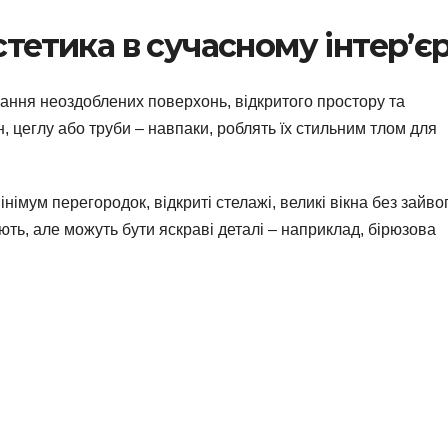
стетика в сучасному інтер’єр
днання неоздоблених поверхонь, відкритого простору та
н, цеглу або труби – навпаки, роблять їх стильним тлом для
німум перегородок, відкриті стелажі, великі вікна без зайво
ують, але можуть бути яскраві деталі – наприклад, бірюзова