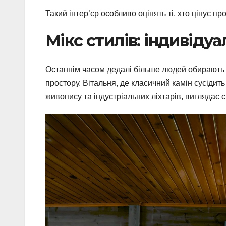
Такий інтер’єр особливо оцінять ті, хто цінує пр
Мікс стилів: індивіду
Останнім часом дедалі більше людей обирають е
простору. Вітальня, де класичний камін сусідит
живопису та індустріальних ліхтарів, виглядає 