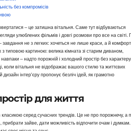
ьність без компромісів
ливою
повертатися – це затишна вітальня. Саме тут відбуваються
егляди улюблених фільмів і довгі розмови про все на світі.
– завдання не з легких: хочеться не лише краси, а й комфорт
х з типовою картиною: велика кімната зі старим диваном,
о навпаки – надто порожній і холодний простір без характер
і, коли вітальня не відображає вашого стилю та життєвих
й дизайн інтер’єру пропонує безліч ідей, як грамотно
простір для життя
в класикою серед сучасних трендів. Це не про порожнечу, а 
, прибрати зайве, дати можливість відпочити очам і думкам.
має своє місце та сенс.