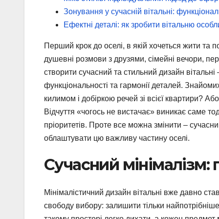
Зонування у сучасній вітальні: функціонал
Ефектні деталі: як зробити вітальню особ
Перший крок до оселі, в якій хочеться жити та 
душевні розмови з друзями, сімейні вечори, пер
створити сучасний та стильний дизайн вітальні 
функціональності та гармонії деталей. Знайоми
килимом і добіркою речей зі всієї квартири? Аб
Відчуття «чогось не вистачає» виникає саме тод
пріоритетів. Проте все можна змінити – сучасни
облаштувати цю важливу частину оселі.
Сучасний мінімалізм: 
Мінімалістичний дизайн вітальні вже давно ста
свободу вибору: залишити тільки найпотрібніше
такому просторі легко дихати, а кожен предмет 