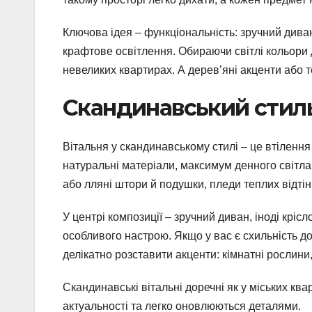
Ключова ідея – функціональність: зручний диван 
крафтове освітлення. Обираючи світлі кольори дл
невеликих квартирах. А дерев’яні акценти або т
Скандинавський стил
Вітальня у скандинавському стилі – це втілення л
натуральні матеріали, максимум денного світла,
або лляні штори й подушки, пледи теплих відтін
У центрі композиції – зручний диван, іноді крі
особливого настрою. Якщо у вас є схильність д
делікатно розставити акценти: кімнатні рослини
Скандинавські вітальні доречні як у міських ква
актуальності та легко оновлюються деталями.