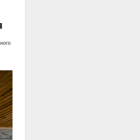
я
ьного