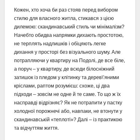
Кожен, хто хоча би раз стояв перед вибором
стилю для власного житла, стикався з цією
дилемою: скандинавський стиль чи мінімалізм?
Начебто обидва напрямки дихають простотою,
не терплять надлишків і обіцяють легке
дихання у просторі без візуального шуму. Але
потрапляючи у квартиру на Подолі, де все біле,
а поруч – у квартиру, де всюди білосніжний
затишок із пледом у клітинку та дерев\’яними
кріслами, раптом розумієш: схоже, ці два
підходи – зовсім не одне й те саме. То що ж їх
насправді відрізняє? Як не потрапити у пастку
холодної порожнечі або, навпаки, не втонути у
скандинавській «теплоті»? Далі – із практикою
та відчуттям життя.