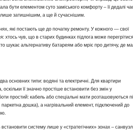
ала бути елементом суто заміського комфорту – її дедалі ча
 лише затишнішим, а ще й сучаснішим.
х, які постають ще до початку ремонту. У кожного — свої
: хтось чув, що в старих будинках підлога може перегрітися
, хто шукає альтернативу батареям або мріє про дитячу, де м
два основних типи: водяні та електричні. Для квартири
 оскільки її значно простіше встановити без змін у
оти простий: кабель або спеціальні мати розташовуються п
, паркетна дошка), а нагрівальний елемент, підключений до
ню.
встановити систему лише у «стратегічних» зонах – санвузлі