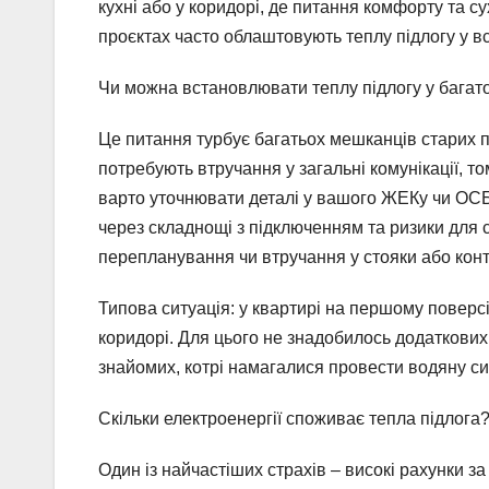
кухні або у коридорі, де питання комфорту та су
проєктах часто облаштовують теплу підлогу у вс
Чи можна встановлювати теплу підлогу у багат
Це питання турбує багатьох мешканців старих п
потребують втручання у загальні комунікації, т
варто уточнювати деталі у вашого ЖЕКу чи ОСБ
через складнощі з підключенням та ризики для су
перепланування чи втручання у стояки або кон
Типова ситуація: у квартирі на першому поверсі
коридорі. Для цього не знадобилось додаткових 
знайомих, котрі намагалися провести водяну си
Скільки електроенергії споживає тепла підлога
Один із найчастіших страхів – високі рахунки за