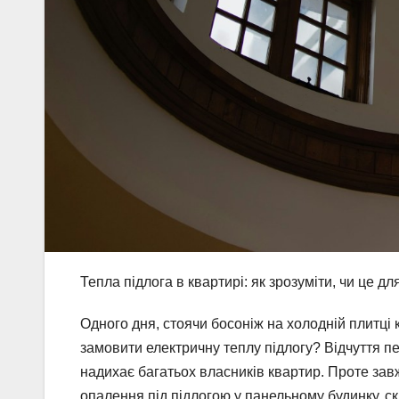
Тепла підлога в квартирі: як зрозуміти, чи це дл
Одного дня, стоячи босоніж на холодній плитці 
замовити електричну теплу підлогу? Відчуття п
надихає багатьох власників квартир. Проте зав
опалення під підлогою у панельному будинку, ск