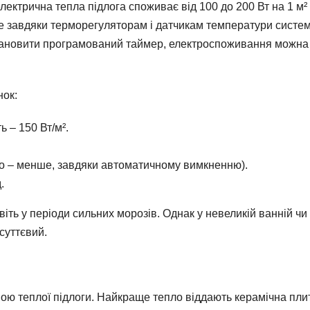
ектрична тепла підлога споживає від 100 до 200 Вт на 1 м²
е завдяки терморегуляторам і датчикам температури систе
становити програмований таймер, електроспоживання можна
нок:
ь – 150 Вт/м².
о – менше, завдяки автоматичному вимкненню).
.
іть у періоди сильних морозів. Однак у невеликій ванній чи
суттєвий.
ою теплої підлоги. Найкраще тепло віддають керамічна пли