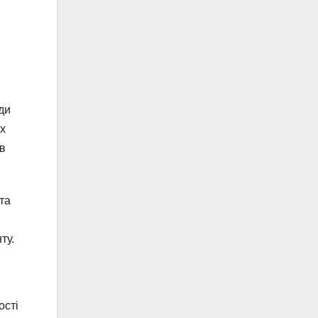
ди
ах
ів
та
ту.
ості