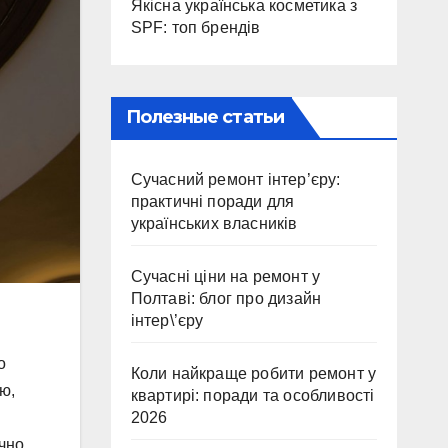
Якісна українська косметика з
SPF: топ брендів
Полезные статьи
Сучасний ремонт інтер’єру:
практичні поради для
українських власників
Сучасні ціни на ремонт у
Полтаві: блог про дизайн
інтер\’єру
о
Коли найкраще робити ремонт у
ю,
квартирі: поради та особливості
2026
ечно