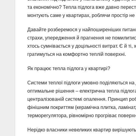
та економічно? Тепла підлога вже давно перест
монтують саме у квартирах, роблячи простір не
Давайте розберемося у найпоширеніших питання
страхи, упередження й прагнення не помилитися
хтось сумнівається у доцільності витрат. Є й ті
гратимуться на комфортно теплій поверхні.
Як працює тепла підлога у квартирі?
Системи теплої підлоги умовно поділяються на 
оптимальне рішення – електрична тепла підлога,
централізованій системі опалення. Принцип роб
фінішним покриттям (керамічна плитка, ламінат
терморегулятора, рівномірно прогріває поверх
Нерідко власники невеликих квартир вирішують 