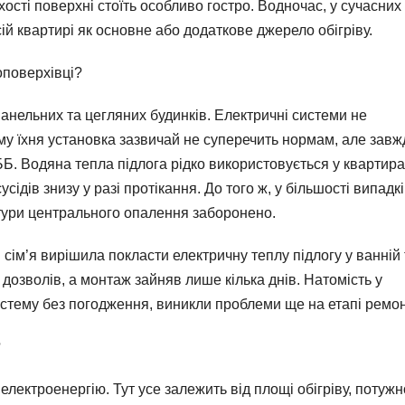
хості поверхні стоїть особливо гостро. Водночас, у сучасних
ій квартирі як основне або додаткове джерело обігріву.
оповерхівці?
анельних та цегляних будинків. Електричні системи не
ому їхня установка зазвичай не суперечить нормам, але завж
Б. Водяна тепла підлога рідко використовується у квартир
сідів знизу у разі протікання. До того ж, у більшості випадк
тури центрального опалення заборонено.
 сім’я вирішила покласти електричну теплу підлогу у ванній 
дозволів, а монтаж зайняв лише кілька днів. Натомість у
стему без погодження, виникли проблеми ще на етапі ремон
?
 електроенергію. Тут усе залежить від площі обігріву, потужн