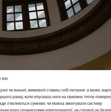
я вас
кухні чи ванної, мимоволі ставиш собі питання: а може, варт
ершого ранку, коли опускаєш ноги на приємно теплу поверхн
жди з’являються сумніви: чи можна змонтувати систему
ільки вона споживатиме електроенергії, чи справді це безп