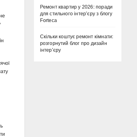
Ремонт квартир у 2026: поради
для стильного інтер’єру з блогу
не
Forteca
у
Скільки коштує ремонт кімнати:
йн
розгорнутий блог про дизайн
інтер’єру
ячої
нату
ть
іти