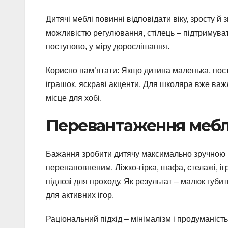
Дитячі меблі повинні відповідати віку, зросту й
можливістю регулювання, стілець – підтримуват
поступово, у міру дорослішання.
Корисно пам’ятати: Якщо дитина маленька, пост
іграшок, яскраві акценти. Для школяра вже важ
місце для хобі.
Перевантаження мебля
Бажання зробити дитячу максимально зручною ін
перенаповненим. Ліжко-гірка, шафа, стелажі, іг
підлозі для проходу. Як результат – малюк губ
для активних ігор.
Раціональний підхід – мінімалізм і продуманіст