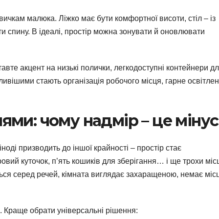
 звичкам малюка. Ліжко має бути комфортної висоти, стіл – із
и спину. В ідеалі, простір можна зонувати й оновлювати
авте акцент на низькі полички, легкодоступні контейнери д
ливішими стають організація робочого місця, гарне освітлен
ми: чому надмір – це мінус
оді призводить до іншої крайності – простір стає
ровий куточок, п’ять кошиків для зберігання… і ще трохи міс
иться серед речей, кімната виглядає захаращеною, немає міс
ь. Краще обрати універсальні рішення: