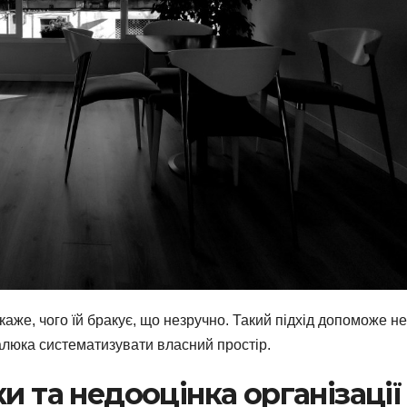
каже, чого їй бракує, що незручно. Такий підхід допоможе не
алюка систематизувати власний простір.
и та недооцінка організації