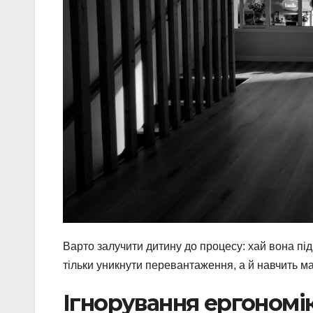
Варто залучити дитину до процесу: хай вона під
тільки уникнути перевантаження, а й навчить м
Ігнорування ергономік