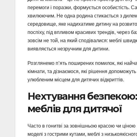
перемоги і поразки, формується особистість. С
хвилюючим. Не одна родина стикається з дилем
середовище, яке надихатиме дитину на розвиток
поспіху, під впливом красивих трендів, через ба
зовсім не той, на який сподівалися: меблі шви
виявляється незручним для дитини.
Розглянемо п’ять поширених помилок, які найч
кімнати, та дізнаємося, які рішення допоможуть
улюбленим місцем для дитячих відкриттів.
Нехтування безпекою:
меблів для дитячої
Часто в гонитві за зовнішньою красою чи ціно
моделі з гострими кутами, меблі з низькоякісного