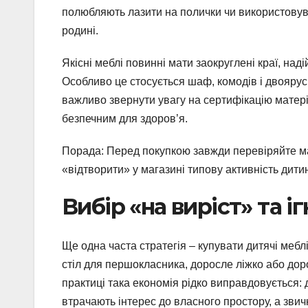
полюбляють лазити на полички чи використовуват
родині.
Якісні меблі повинні мати заокруглені краї, над
Особливо це стосується шаф, комодів і двоярус
важливо звернути увагу на сертифікацію матеріа
безпечним для здоров’я.
Порада: Перед покупкою завжди перевіряйте ма
«відтворити» у магазині типову активність дитини
Вибір «на виріст» та 
Ще одна часта стратегія – купувати дитячі меб
стіл для першокласника, доросле ліжко або доро
практиці така економія рідко виправдовується:
втрачають інтерес до власного простору, а звич