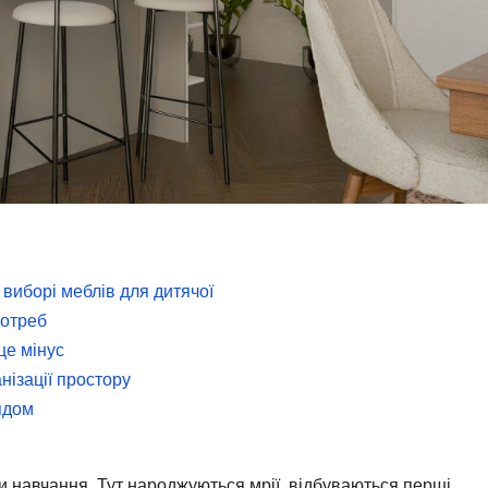
виборі меблів для дитячої
потреб
це мінус
нізації простору
ядом
чи навчання. Тут народжуються мрії, відбуваються перші