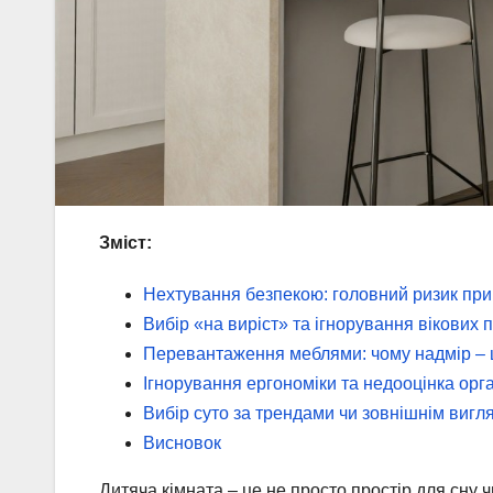
Зміст:
Нехтування безпекою: головний ризик при 
Вибір «на виріст» та ігнорування вікових 
Перевантаження меблями: чому надмір – 
Ігнорування ергономіки та недооцінка орга
Вибір суто за трендами чи зовнішнім вигл
Висновок
Дитяча кімната – це не просто простір для сну 