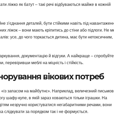
и ліжко як батут – такі речі відбуваються майже в кожній
ійне з’єднання деталей, бути стійкими навіть під навантажен
них ліжок – вони мають кріпитись до стіни або підлоги. Не 
лів: усе, до чого торкається дитина, має бути нетоксичним,
ркування, документацію й відгуки. А найкраще – спробуйте
, перевіривши меблі на міцність і стійкість.
ігнорування вікових потреб
лі «із запасом на майбутнє». Наприклад, величезний письмо
гу шафу-купе, в якій зараз ховаються тільки іграшки. На
 дітям незручно користуватися негабаритними речами, вони
ка слідкувати за порядком так і не формується.