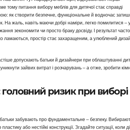
аме тому питання вибору меблів для дитячої стає справді
ою: як створити безпечне, функціональне й водночас затиш
. На жаль, навіть маючи добрі наміри, легко помилитися – 
жання зекономити чи просто браку досвіду. І результат часто
дко ламаються, простір стає захаращеним, а улюблений диза
астіше допускають батьки й дизайнери при облаштуванні дит
 уникнути зайвих витрат і розчарувань – а отже, зробити кім
 головний ризик при виборі
ю батьки забувають про фундаментальне – безпеку. Вибираю
 пластику або нестійкі конструкції. Згадайте ситуації, коли д