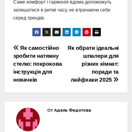
Саме комфорт і гармонія вдома допоможуть
залишатися в ритмі часу, не втрачаючи себе
серед трендів.
Навигация
Як самостійно
Як обрати ідеальні
зробити натяжну
шпалери для
по
стелю: покрокова
різних кімнат:
записям
інструкція для
поради та
новачків
лайфхаки 2025
От
Адель Федотова