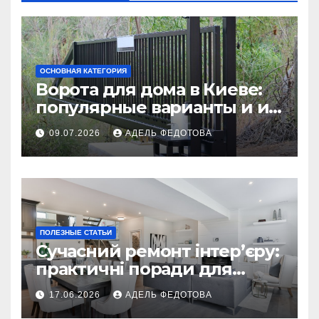
ОСНОВНАЯ КАТЕГОРИЯ
Ворота для дома в Киеве:
популярные варианты и их
особенности
09.07.2026
АДЕЛЬ ФЕДОТОВА
ПОЛЕЗНЫЕ СТАТЬИ
Сучасний ремонт інтер’єру:
практичні поради для
українських власників
17.06.2026
АДЕЛЬ ФЕДОТОВА