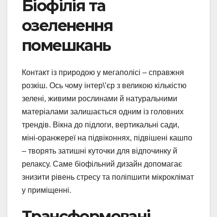
Біофілія та
озеленення
помешкань
Контакт із природою у мегаполісі – справжня
розкіш. Ось чому інтер\’єр з великою кількістю
зелені, живими рослинами й натуральними
матеріалами залишається одним із головних
трендів. Вікна до підлоги, вертикальні сади,
міні-оранжереї на підвіконнях, підвішені кашпо
– творять затишні куточки для відпочинку й
релаксу. Саме біофільний дизайн допомагає
знизити рівень стресу та поліпшити мікроклімат
у приміщенні.
Трансформовані