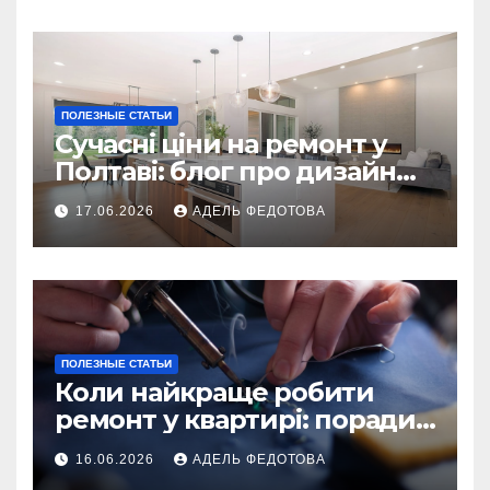
ПОЛЕЗНЫЕ СТАТЬИ
Сучасні ціни на ремонт у
Полтаві: блог про дизайн
інтер\’єру
17.06.2026
АДЕЛЬ ФЕДОТОВА
ПОЛЕЗНЫЕ СТАТЬИ
Коли найкраще робити
ремонт у квартирі: поради
та особливості 2026
16.06.2026
АДЕЛЬ ФЕДОТОВА