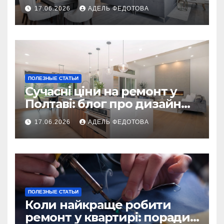
українських власників
17.06.2026
АДЕЛЬ ФЕДОТОВА
ПОЛЕЗНЫЕ СТАТЬИ
Сучасні ціни на ремонт у
Полтаві: блог про дизайн
інтер\’єру
17.06.2026
АДЕЛЬ ФЕДОТОВА
ПОЛЕЗНЫЕ СТАТЬИ
Коли найкраще робити
ремонт у квартирі: поради