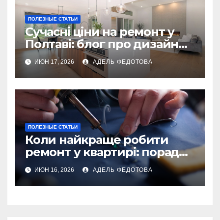
ПОЛЕЗНЫЕ СТАТЬИ
Сучасні ціни на ремонт у
Полтаві: блог про дизайн
інтер\’єру
ИЮН 17, 2026
АДЕЛЬ ФЕДОТОВА
ПОЛЕЗНЫЕ СТАТЬИ
Коли найкраще робити
ремонт у квартирі: поради
та особливості 2026
ИЮН 16, 2026
АДЕЛЬ ФЕДОТОВА