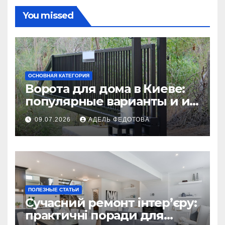
You missed
ОСНОВНАЯ КАТЕГОРИЯ
Ворота для дома в Киеве:
популярные варианты и их
особенности
09.07.2026
АДЕЛЬ ФЕДОТОВА
ПОЛЕЗНЫЕ СТАТЬИ
Сучасний ремонт інтер’єру:
практичні поради для