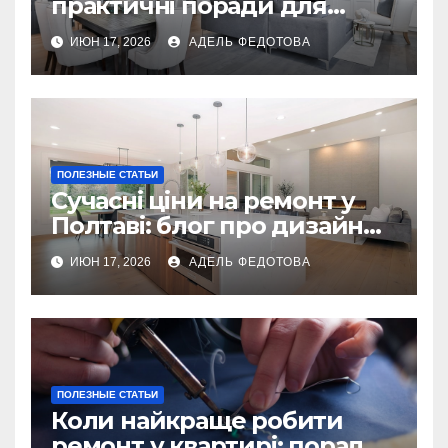
практичні поради для
українських власників
ИЮН 17, 2026
АДЕЛЬ ФЕДОТОВА
ПОЛЕЗНЫЕ СТАТЬИ
Сучасні ціни на ремонт у
Полтаві: блог про дизайн
інтер\’єру
ИЮН 17, 2026
АДЕЛЬ ФЕДОТОВА
ПОЛЕЗНЫЕ СТАТЬИ
Коли найкраще робити
ремонт у квартирі: поради