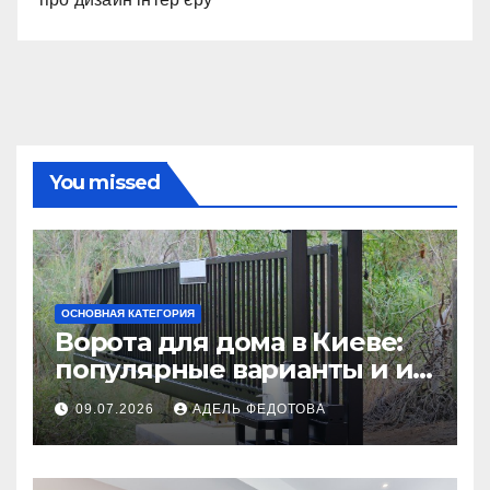
You missed
ОСНОВНАЯ КАТЕГОРИЯ
Ворота для дома в Киеве:
популярные варианты и их
особенности
09.07.2026
АДЕЛЬ ФЕДОТОВА