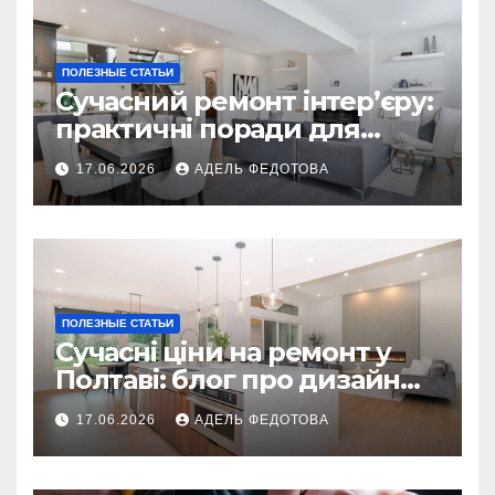
ПОЛЕЗНЫЕ СТАТЬИ
Сучасний ремонт інтер’єру:
практичні поради для
українських власників
17.06.2026
АДЕЛЬ ФЕДОТОВА
ПОЛЕЗНЫЕ СТАТЬИ
Сучасні ціни на ремонт у
Полтаві: блог про дизайн
інтер\’єру
17.06.2026
АДЕЛЬ ФЕДОТОВА