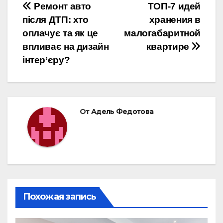
Навигация
Ремонт авто
ТОП-7 идей
після ДТП: хто
хранения в
по
оплачує та як це
малогабаритной
записям
впливає на дизайн
квартире
інтер’єру?
От
Адель Федотова
Похожая запись