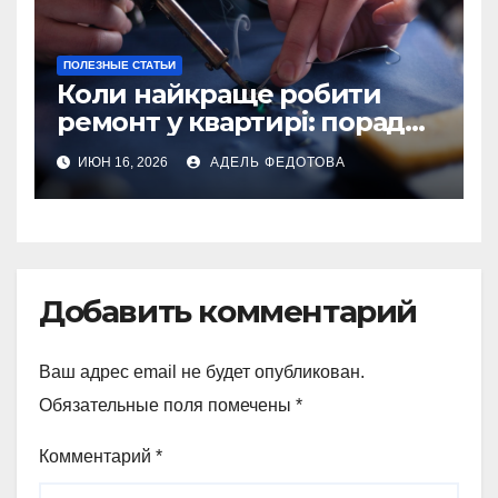
ПОЛЕЗНЫЕ СТАТЬИ
Коли найкраще робити
ремонт у квартирі: поради
та особливості 2026
ИЮН 16, 2026
АДЕЛЬ ФЕДОТОВА
Добавить комментарий
Ваш адрес email не будет опубликован.
Обязательные поля помечены
*
Комментарий
*