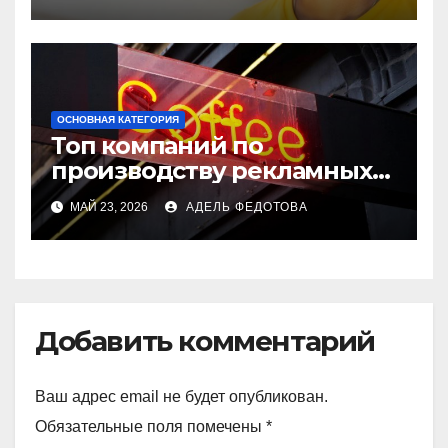
ОСНОВНАЯ КАТЕГОРИЯ
Топ компаний по
производству рекламных
вывесок: где выгодно
МАЙ 23, 2026
АДЕЛЬ ФЕДОТОВА
заказать вывеску
Добавить комментарий
Ваш адрес email не будет опубликован.
Обязательные поля помечены
*