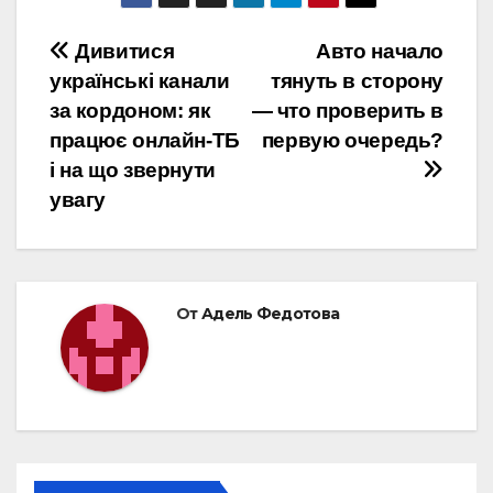
Навигация
Дивитися
Авто начало
українські канали
тянуть в сторону
по
за кордоном: як
— что проверить в
записям
працює онлайн-ТБ
первую очередь?
і на що звернути
увагу
От
Адель Федотова