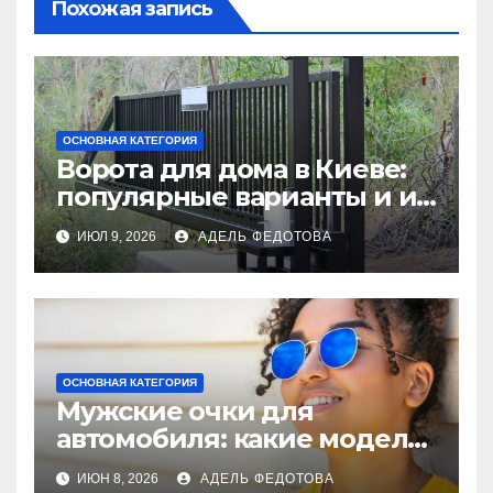
Похожая запись
ОСНОВНАЯ КАТЕГОРИЯ
Ворота для дома в Киеве:
популярные варианты и их
особенности
ИЮЛ 9, 2026
АДЕЛЬ ФЕДОТОВА
ОСНОВНАЯ КАТЕГОРИЯ
Мужские очки для
автомобиля: какие модели
наиболее востребованы
ИЮН 8, 2026
АДЕЛЬ ФЕДОТОВА