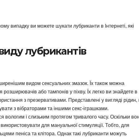
шому випадку ви можете шукати лубриканти в Інтернеті, які
виду лубрикантів
оширенішим видом сексуальних змазок. Їх також можна
розширювачів або тампонів у піхву. Їх легко ви знайдете в
ристання з презервативами. Представлені у вигляді рідин, 
вувати з вібраторами та іншими секс-іграшками.
я вологим і слизьким протягом тривалого часу. Оскільки во
о використовувати для мануальної стимуляції. Тобто, для
цями пеніса та клітора. Однак такі лубриканти можуть