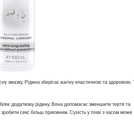
ну змазку. Рідина зберігає вагіну еластичною та здоровою.
робляє додаткову рідину. Вона допомагає зменшити тертя та
зробити секс більш приємним. Сухість у піхві з часом може