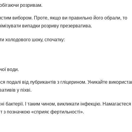
обігаючи розривам.
стим вибором. Проте, якщо ви правильно його обрали, то
німізувати випадки розриву презерватива.
и холодового шоку, спочатку:
чої води.
ся подалі від лубрикантів з гліцерином. Уникайте використ
тивів у піхві.
і бактерії. І таким чином, викликати інфекцію. Намагаєтеся
нт з позначкою «сприяє фертильності».