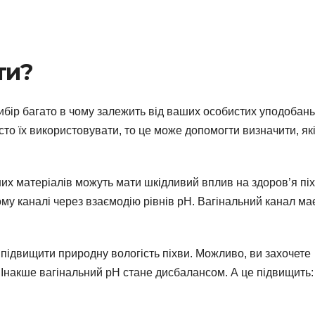
ти?
ибір багато в чому залежить від ваших особистих уподобань
сто їх використовувати, то це може допомогти визначити, які
них матеріалів можуть мати шкідливий вплив на здоров’я піх
ому каналі через взаємодію рівнів pH. Вагінальний канал ма
підвищити природну вологість піхви. Можливо, ви захочете
 Інакше вагінальний рН стане дисбалансом. А це підвищить: