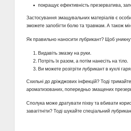
покращує ефективність презерватива, зап
Застосування змащувальних матеріалів є особи
зможете запобігти болю та травмам. А також мі
Як правильно наносити лубрикант? Щоб уникнут
Видавіть змазку на руки.
Потріть їх разом, а потім нанесіть на тіло.
Ви можете розігріти лубрикант в кухлі гаря
Схильні до дріжджових інфекцій? Тоді тримайте
ароматизованих, попередньо змащених презерва
Сполука може дратувати піхву та вбивати корисн
завагітніти? Тоді шукайте спеціальний лубрика