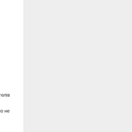
гелів
но не