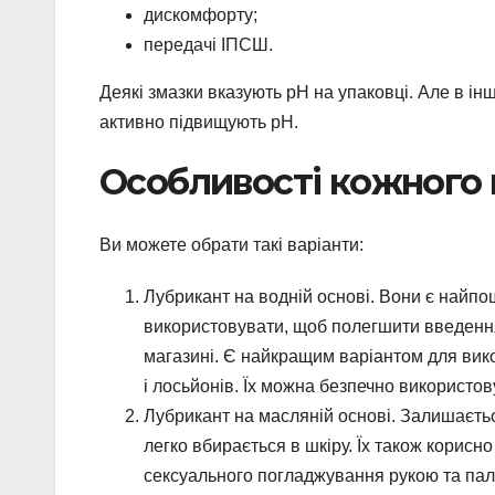
дискомфорту;
передачі ІПСШ.
Деякі змазки вказують рН на упаковці. Але в ін
активно підвищують рН.
Особливості кожного 
Ви можете обрати такі варіанти:
Лубрикант на водній основі. Вони є найп
використовувати, щоб полегшити введення 
магазині. Є найкращим варіантом для вико
і лосьйонів. Їх можна безпечно використо
Лубрикант на масляній основі. Залишаєтьс
легко вбирається в шкіру. Їх також корисн
сексуального погладжування рукою та паль