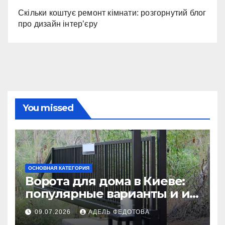
Скільки коштує ремонт кімнати: розгорнутий блог
про дизайн інтер’єру
You missed
ОСНОВНАЯ КАТЕГОРИЯ
Ворота для дома в Киеве:
популярные варианты и их
особенности
09.07.2026
АДЕЛЬ ФЕДОТОВА