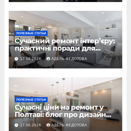
ПОЛЕЗНЫЕ СТАТЬИ
Сучасний ремонт інтер’єру:
практичні поради для
українських власників
17.06.2026
АДЕЛЬ ФЕДОТОВА
ПОЛЕЗНЫЕ СТАТЬИ
Сучасні ціни на ремонт у
Полтаві: блог про дизайн
інтер\’єру
17.06.2026
АДЕЛЬ ФЕДОТОВА