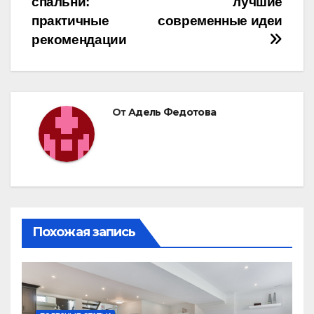
записям
спальни:
лучшие
практичные
современные идеи
рекомендации
От
Адель Федотова
Похожая запись