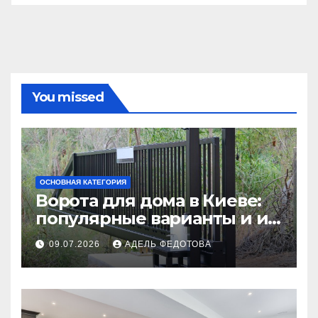
You missed
ОСНОВНАЯ КАТЕГОРИЯ
Ворота для дома в Киеве:
популярные варианты и их
особенности
09.07.2026
АДЕЛЬ ФЕДОТОВА