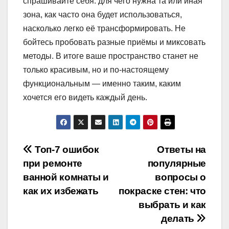
спрашивайте себя: для чего нужна та или иная
зона, как часто она будет использоваться,
насколько легко её трансформировать. Не
бойтесь пробовать разные приёмы и миксовать
методы. В итоге ваше пространство станет не
только красивым, но и по-настоящему
функциональным — именно таким, каким
хочется его видеть каждый день.
Навигация
Топ-7 ошибок
Ответы на
при ремонте
популярные
по
ванной комнаты и
вопросы о
записям
как их избежать
покраске стен: что
выбрать и как
делать