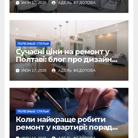
ИЮН 17, 2026
АДЕЛЬ ФЕДОТОВА
ПОЛЕЗНЫЕ СТАТЬИ
Сучасні ціни на ремонт у
Полтаві: блог про дизайн
інтер\’єру
ИЮН 17, 2026
АДЕЛЬ ФЕДОТОВА
ПОЛЕЗНЫЕ СТАТЬИ
Коли найкраще робити
ремонт у квартирі: поради
та особливості 2026