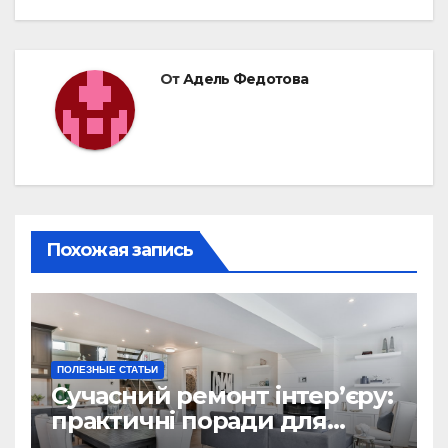
От
Адель Федотова
Похожая запись
ПОЛЕЗНЫЕ СТАТЬИ
Сучасний ремонт інтер’єру:
практичні поради для
українських власників