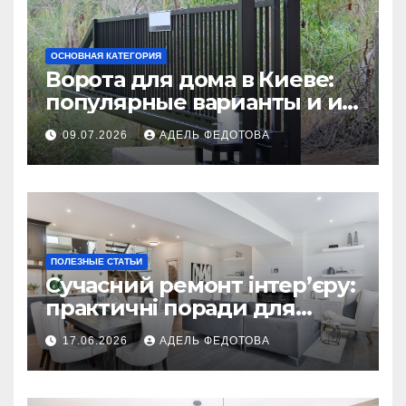
ОСНОВНАЯ КАТЕГОРИЯ
Ворота для дома в Киеве:
популярные варианты и их
особенности
09.07.2026
АДЕЛЬ ФЕДОТОВА
ПОЛЕЗНЫЕ СТАТЬИ
Сучасний ремонт інтер’єру:
практичні поради для
українських власників
17.06.2026
АДЕЛЬ ФЕДОТОВА