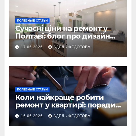
ПОЛЕЗНЫЕ СТАТЬИ
Сучасні ціни на ремонт у
Полтаві: блог про дизайн
інтер\’єру
17.06.2026
АДЕЛЬ ФЕДОТОВА
ПОЛЕЗНЫЕ СТАТЬИ
Коли найкраще робити
ремонт у квартирі: поради
та особливості 2026
16.06.2026
АДЕЛЬ ФЕДОТОВА