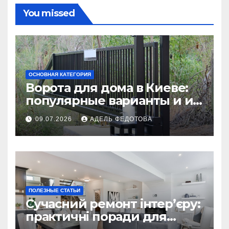
You missed
ОСНОВНАЯ КАТЕГОРИЯ
Ворота для дома в Киеве:
популярные варианты и их
особенности
09.07.2026
АДЕЛЬ ФЕДОТОВА
ПОЛЕЗНЫЕ СТАТЬИ
Сучасний ремонт інтер’єру:
практичні поради для