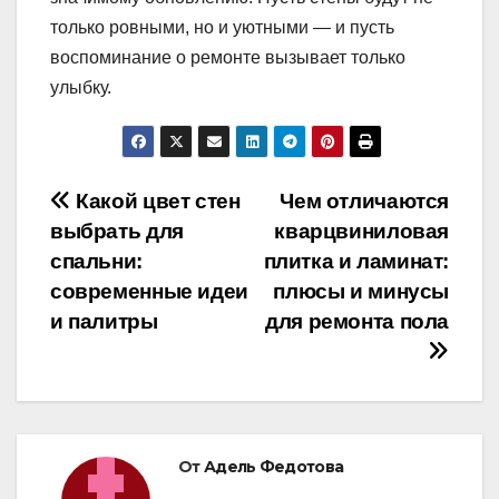
только ровными, но и уютными — и пусть
воспоминание о ремонте вызывает только
улыбку.
Навигация
Какой цвет стен
Чем отличаются
выбрать для
кварцвиниловая
по
спальни:
плитка и ламинат:
записям
современные идеи
плюсы и минусы
и палитры
для ремонта пола
От
Адель Федотова