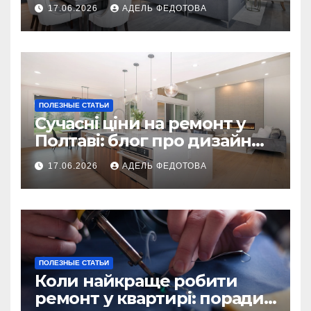
українських власників
17.06.2026
АДЕЛЬ ФЕДОТОВА
ПОЛЕЗНЫЕ СТАТЬИ
Сучасні ціни на ремонт у
Полтаві: блог про дизайн
інтер\’єру
17.06.2026
АДЕЛЬ ФЕДОТОВА
ПОЛЕЗНЫЕ СТАТЬИ
Коли найкраще робити
ремонт у квартирі: поради