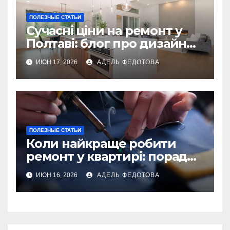
ПОЛЕЗНЫЕ СТАТЬИ
Сучасні ціни на ремонт у
Полтаві: блог про дизайн
інтер\’єру
ИЮН 17, 2026
АДЕЛЬ ФЕДОТОВА
ПОЛЕЗНЫЕ СТАТЬИ
Коли найкраще робити
ремонт у квартирі: поради
та особливості 2026
ИЮН 16, 2026
АДЕЛЬ ФЕДОТОВА