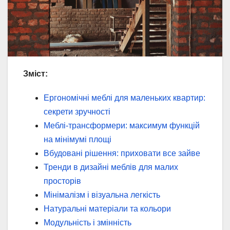
Зміст:
Ергономічні меблі для маленьких квартир:
секрети зручності
Меблі-трансформери: максимум функцій
на мінімумі площі
Вбудовані рішення: приховати все зайве
Тренди в дизайні меблів для малих
просторів
Мінімалізм і візуальна легкість
Натуральні матеріали та кольори
Модульність і змінність