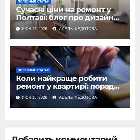
ПОЛЕЗНЫЕ СТАТЬИ
Сучасні ціни на ремонт у
Полтаві: блог про дизайн
інтер\’єру
ИЮН 17, 2026
АДЕЛЬ ФЕДОТОВА
ПОЛЕЗНЫЕ СТАТЬИ
Коли найкраще робити
ремонт у квартирі: поради
та особливості 2026
ИЮН 16, 2026
АДЕЛЬ ФЕДОТОВА
Добавить комментарий