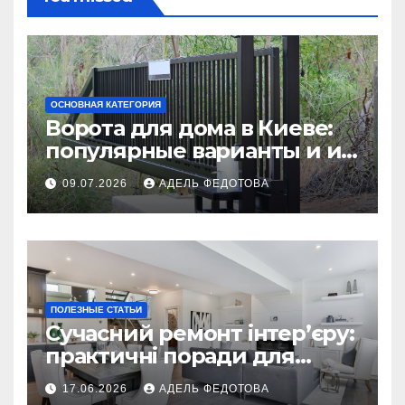
ОСНОВНАЯ КАТЕГОРИЯ
Ворота для дома в Киеве:
популярные варианты и их
особенности
09.07.2026
АДЕЛЬ ФЕДОТОВА
ПОЛЕЗНЫЕ СТАТЬИ
Сучасний ремонт інтер’єру:
практичні поради для
українських власників
17.06.2026
АДЕЛЬ ФЕДОТОВА