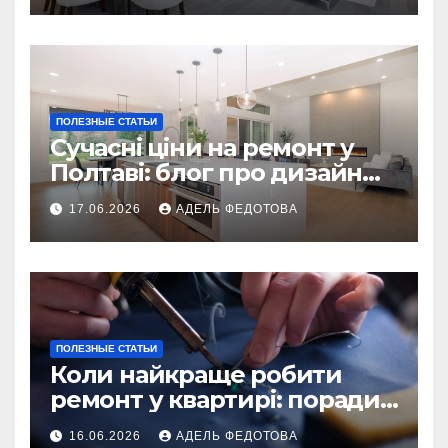
ПОЛЕЗНЫЕ СТАТЬИ
Сучасні ціни на ремонт у
Полтаві: блог про дизайн
інтер\’єру
17.06.2026
АДЕЛЬ ФЕДОТОВА
ПОЛЕЗНЫЕ СТАТЬИ
Коли найкраще робити
ремонт у квартирі: поради
та особливості 2026
16.06.2026
АДЕЛЬ ФЕДОТОВА