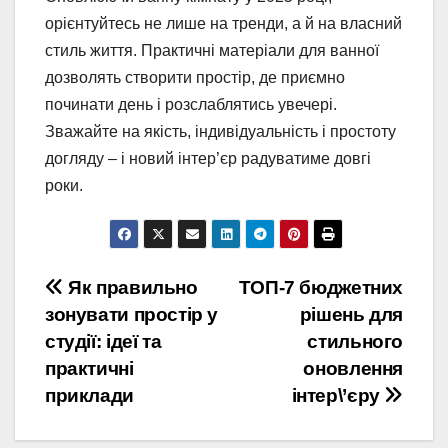
орієнтуйтесь не лише на тренди, а й на власний
стиль життя. Практичні матеріали для ванної
дозволять створити простір, де приємно
починати день і розслаблятись увечері.
Зважайте на якість, індивідуальність і простоту
догляду – і новий інтер’єр радуватиме довгі
роки.
Навигация
Як правильно
ТОП-7 бюджетних
зонувати простір у
рішень для
по
студії: ідеї та
стильного
записям
практичні
оновлення
приклади
інтер\’єру