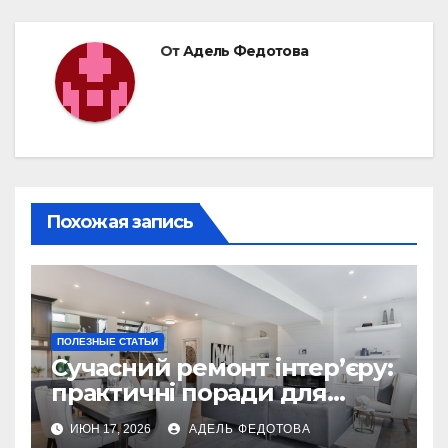
От
Адель Федотова
Похожая запись
ПОЛЕЗНЫЕ СТАТЬИ
Сучасний ремонт інтер’єру:
практичні поради для
українських власників
ИЮН 17, 2026
АДЕЛЬ ФЕДОТОВА