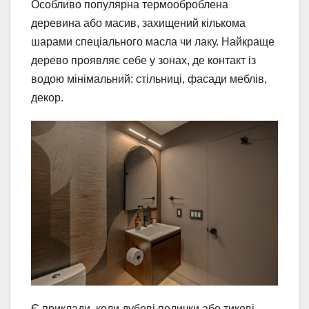
Особливо популярна термооброблена
деревина або масив, захищений кількома
шарами спеціального масла чи лаку. Найкраще
дерево проявляє себе у зонах, де контакт із
водою мінімальний: стільниці, фасади меблів,
декор.
Є приклади, коли дубові полички або тикові