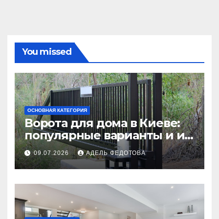
You missed
ОСНОВНАЯ КАТЕГОРИЯ
Ворота для дома в Киеве:
популярные варианты и их
особенности
09.07.2026
АДЕЛЬ ФЕДОТОВА