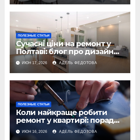
ПОЛЕЗНЫЕ СТАТЬИ
Сучасні ціни на ремонт у
Полтаві: блог про дизайн
інтер\’єру
ИЮН 17, 2026
АДЕЛЬ ФЕДОТОВА
ПОЛЕЗНЫЕ СТАТЬИ
Коли найкраще робити
ремонт у квартирі: поради
та особливості 2026
ИЮН 16, 2026
АДЕЛЬ ФЕДОТОВА