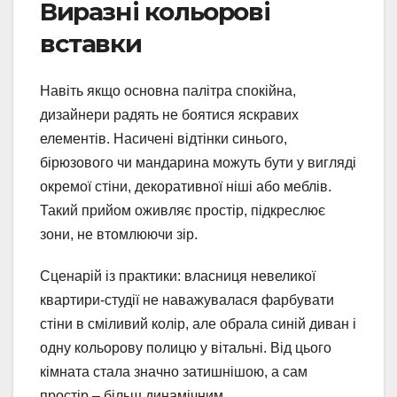
Виразні кольорові
вставки
Навіть якщо основна палітра спокійна,
дизайнери радять не боятися яскравих
елементів. Насичені відтінки синього,
бірюзового чи мандарина можуть бути у вигляді
окремої стіни, декоративної ніші або меблів.
Такий прийом оживляє простір, підкреслює
зони, не втомлюючи зір.
Сценарій із практики: власниця невеликої
квартири-студії не наважувалася фарбувати
стіни в сміливий колір, але обрала синій диван і
одну кольорову полицю у вітальні. Від цього
кімната стала значно затишнішою, а сам
простір – більш динамічним.