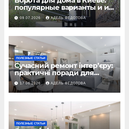
Ворота для дома в Киеве:
популярные варианты и их
особенности
09.07.2026
АДЕЛЬ ФЕДОТОВА
ПОЛЕЗНЫЕ СТАТЬИ
Сучасний ремонт інтер’єру:
практичні поради для
українських власників
17.06.2026
АДЕЛЬ ФЕДОТОВА
ПОЛЕЗНЫЕ СТАТЬИ