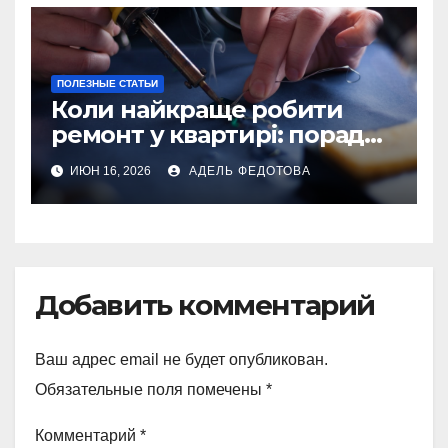
ПОЛЕЗНЫЕ СТАТЬИ
Коли найкраще робити
ремонт у квартирі: поради
та особливості 2026
ИЮН 16, 2026
АДЕЛЬ ФЕДОТОВА
Добавить комментарий
Ваш адрес email не будет опубликован.
Обязательные поля помечены
*
Комментарий
*