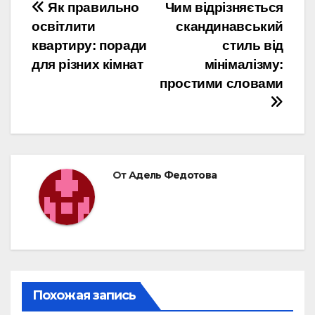
Навигация
Як правильно
Чим відрізняється
освітлити
скандинавський
по
квартиру: поради
стиль від
записям
для різних кімнат
мінімалізму:
простими словами
От
Адель Федотова
Похожая запись