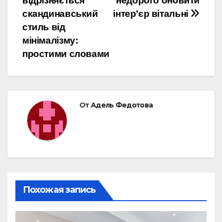
відрізняється
недорого оновити
по
скандинавський
інтер’єр вітальні
записям
стиль від
мінімалізму:
простими словами
От
Адель Федотова
Похожая запись