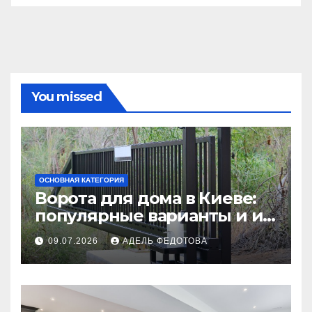
You missed
ОСНОВНАЯ КАТЕГОРИЯ
Ворота для дома в Киеве:
популярные варианты и их
особенности
09.07.2026
АДЕЛЬ ФЕДОТОВА