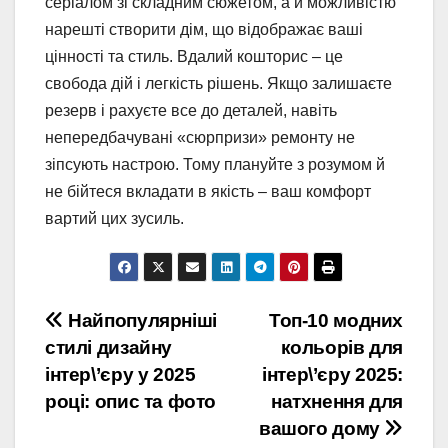
серіалом зі складним сюжетом, а й можливістю
нарешті створити дім, що відображає ваші
цінності та стиль. Вдалий кошторис – це
свобода дій і легкість рішень. Якщо залишаєте
резерв і рахуєте все до деталей, навіть
непередбачувані «сюрпризи» ремонту не
зіпсують настрою. Тому плануйте з розумом й
не бійтеся вкладати в якість – ваш комфорт
вартий цих зусиль.
Навигация
Найпопулярніші
Топ-10 модних
стилі дизайну
кольорів для
по
інтер\’єру у 2025
інтер\’єру 2025:
записям
році: опис та фото
натхнення для
вашого дому