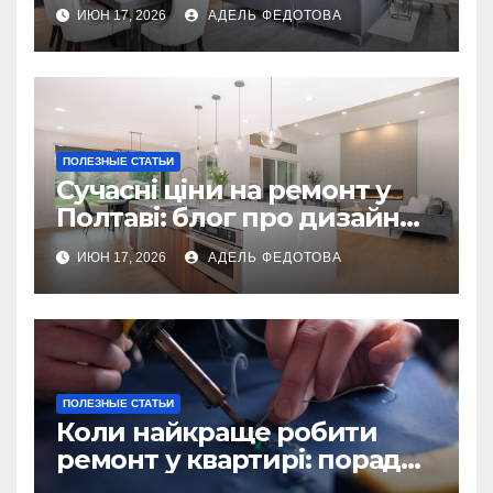
українських власників
ИЮН 17, 2026
АДЕЛЬ ФЕДОТОВА
ПОЛЕЗНЫЕ СТАТЬИ
Сучасні ціни на ремонт у
Полтаві: блог про дизайн
інтер\’єру
ИЮН 17, 2026
АДЕЛЬ ФЕДОТОВА
ПОЛЕЗНЫЕ СТАТЬИ
Коли найкраще робити
ремонт у квартирі: поради
та особливості 2026