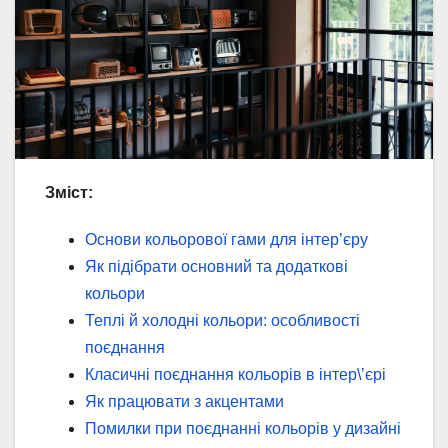
Зміст:
Основи кольорової гами для інтер’єру
Як підібрати основний та додаткові
кольори
Теплі й холодні кольори: особливості
поєднання
Класичні поєднання кольорів в інтер\’єрі
Як працювати з акцентами
Помилки при поєднанні кольорів у дизайні