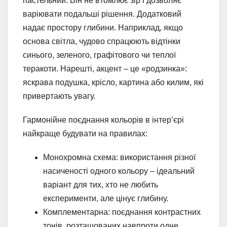
пастельний. Він не втомлює зір і дозволяє
варіювати подальші рішення. Додатковий
надає простору глибини. Наприклад, якщо
основа світла, чудово спрацюють відтінки
синього, зеленого, графітового чи теплої
теракоти. Нарешті, акцент – це «родзинка»:
яскрава подушка, крісло, картина або килим, які
привертають увагу.
Гармонійне поєднання кольорів в інтер’єрі
найкраще будувати на правилах:
Монохромна схема: використання різної
насиченості одного кольору – ідеальний
варіант для тих, хто не любить
експерименти, але цінує глибину.
Комплементарна: поєднання контрастних
тонів, розташованих навпроти одне