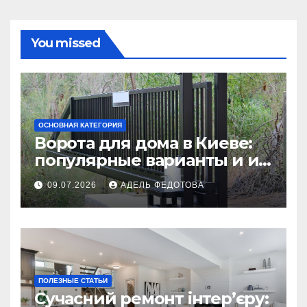
You missed
ОСНОВНАЯ КАТЕГОРИЯ
Ворота для дома в Киеве:
популярные варианты и их
особенности
09.07.2026
АДЕЛЬ ФЕДОТОВА
ПОЛЕЗНЫЕ СТАТЬИ
Сучасний ремонт інтер’єру: