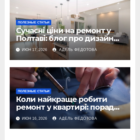
ПОЛЕЗНЫЕ СТАТЬИ
Сучасні ціни на ремонт у
Полтаві: блог про дизайн
інтер\’єру
ИЮН 17, 2026
АДЕЛЬ ФЕДОТОВА
ПОЛЕЗНЫЕ СТАТЬИ
Коли найкраще робити
ремонт у квартирі: поради
та особливості 2026
ИЮН 16, 2026
АДЕЛЬ ФЕДОТОВА