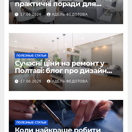
практичні поради для
українських власників
17.06.2026
АДЕЛЬ ФЕДОТОВА
ПОЛЕЗНЫЕ СТАТЬИ
Сучасні ціни на ремонт у
Полтаві: блог про дизайн
інтер\’єру
17.06.2026
АДЕЛЬ ФЕДОТОВА
ПОЛЕЗНЫЕ СТАТЬИ
Коли найкраще робити