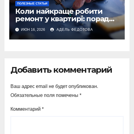
ПОЛЕЗНЫЕ СТАТЬИ
Коли найкраще робити
ремонт у квартирі: поради
та особливості 2026
ИЮН 16, 2026
АДЕЛЬ ФЕДОТОВА
Добавить комментарий
Ваш адрес email не будет опубликован.
Обязательные поля помечены
*
Комментарий
*