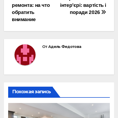
по
ремонта: на что
інтер’єрі: вартість і
записям
обратить
поради 2026
внимание
От
Адель Федотова
Похожая запись