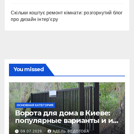
Скільки коштує ремонт кімнати: розгорнутий блог
про дизайн інтер’єру
You missed
ОСНОВНАЯ КАТЕГОРИЯ
Ворота для дома в Киеве:
популярные варианты и их
особенности
09.07.2026
АДЕЛЬ ФЕДОТОВА