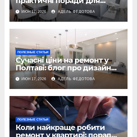
практичні поради для
українських власників
ИЮН 17, 2026
АДЕЛЬ ФЕДОТОВА
ПОЛЕЗНЫЕ СТАТЬИ
Сучасні ціни на ремонт у
Полтаві: блог про дизайн
інтер\’єру
ИЮН 17, 2026
АДЕЛЬ ФЕДОТОВА
ПОЛЕЗНЫЕ СТАТЬИ
Коли найкраще робити
ремонт у квартирі: поради