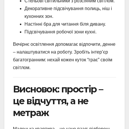
Стельові світильники з розсіяним світлом.
Декоративне підсвічування полиць, ніш і
кухонних зон.
Настінні бра для читання біля дивану.
Підсвічування робочої зони кухні.
Вечірнє освітлення допомагає відпочити, денне
– налаштуватися на роботу. Зробіть інтер’єр
багатогранним: нехай кожен куток “грає” своїм
світлом.
Висновок: простір –
це відчуття, а не
метраж
Маленька квартира – це наче пазл: підбереш