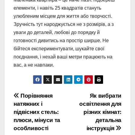
елементи, і навіть 25 квадратів стануть
улюбленим місцем для життя або творчості.
Зручність тут народжується не з розмірів, а з
уваги до деталей, любові до порядку й
готовності дивитись на простір ширше. Не
бійтеся експериментувати, шукайте свої
поєднання, і нехай ваші метри працюють на
вас, а не навпаки.
Навигация
Порівняння
Як вибрати
натяжних і
освітлення для
по
підвісних стель:
різних кімнат:
записям
плюси, мінуси та
детальна
особливості
інструкція