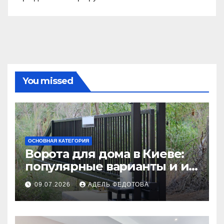
You missed
ОСНОВНАЯ КАТЕГОРИЯ
Ворота для дома в Киеве:
популярные варианты и их
особенности
09.07.2026
АДЕЛЬ ФЕДОТОВА