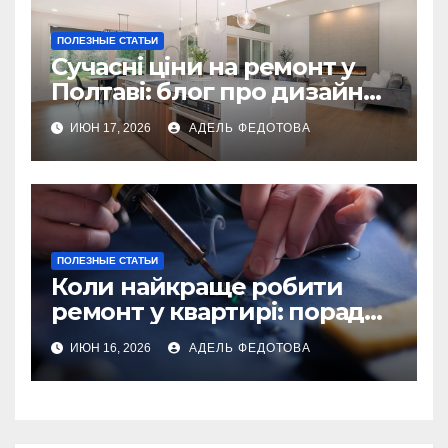
ПОЛЕЗНЫЕ СТАТЬИ
Сучасні ціни на ремонт у
Полтаві: блог про дизайн
інтер\’єру
ИЮН 17, 2026
АДЕЛЬ ФЕДОТОВА
ПОЛЕЗНЫЕ СТАТЬИ
Коли найкраще робити
ремонт у квартирі: поради
та особливості 2026
ИЮН 16, 2026
АДЕЛЬ ФЕДОТОВА