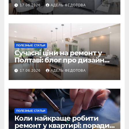
українських власників
17.06.2026
АДЕЛЬ ФЕДОТОВА
ПОЛЕЗНЫЕ СТАТЬИ
Сучасні ціни на ремонт у
Полтаві: блог про дизайн
інтер\’єру
17.06.2026
АДЕЛЬ ФЕДОТОВА
ПОЛЕЗНЫЕ СТАТЬИ
Коли найкраще робити
ремонт у квартирі: поради