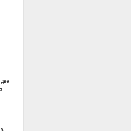
 две
з
а.