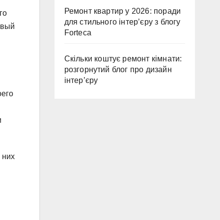
Ремонт квартир у 2026: поради
го
для стильного інтер’єру з блогу
рвый
Forteca
Скільки коштує ремонт кімнати:
розгорнутий блог про дизайн
інтер’єру
оего
и
 них