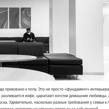
да приковано к полу. Это не просто «фундамент» интерьера
, разливается кофе, царапают коготки домашние любимцы, 
ска. Удивительно, насколько разные требования у семьи к 
материал, которому не страшен потоп из-за забывчивой