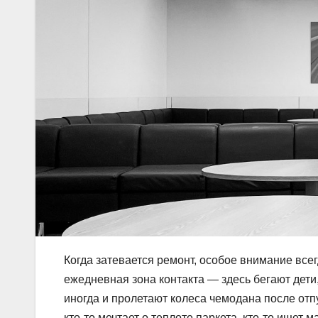
Когда затевается ремонт, особое внимание всег
ежедневная зона контакта — здесь бегают дети
иногда и пролетают колеса чемодана после отпу
кто-то мечтает о теплоте паркета, кто-то ищет 