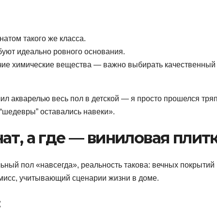
атом такого же класса.
буют идеально ровного основания.
чие химические вещества — важно выбирать качественный
л акварелью весь пол в детской — я просто прошелся тряп
 “шедевры” оставались навеки».
ат, а где — виниловая плит
ный пол «навсегда», реальность такова: вечных покрытий
мисс, учитывающий сценарии жизни в доме.
: