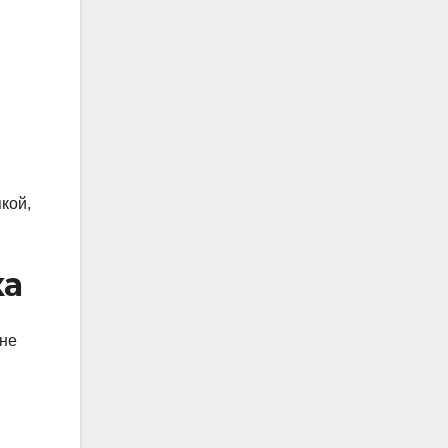
кой,
ка
 не