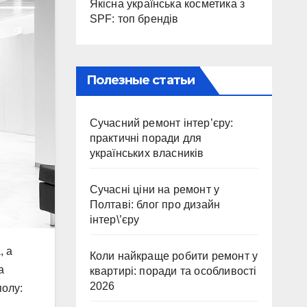
Якісна українська косметика з
SPF: топ брендів
Полезные статьи
Сучасний ремонт інтер’єру:
практичні поради для
українських власників
Сучасні ціни на ремонт у
Полтаві: блог про дизайн
інтер\’єру
, а
Коли найкраще робити ремонт у
а
квартирі: поради та особливості
2026
полу: