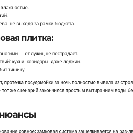
 влажностью.
тий.
ева, не выходя за рамки бюджета.
овая плитка:
оногими — от лужиц не пострадает.
вий: кухни, коридоры, даже лоджии.
бит тишину.
т, протечка посудомойки за ночь полностью вывела из строя
— тот же сценарий закончился простым вытиранием воды бе
 нюансы
ование ровное: замковая система защелкивается на раз-дв