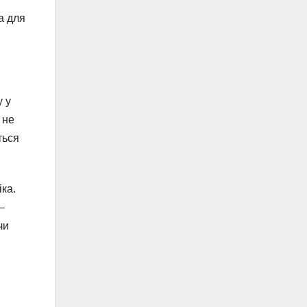
а для
у у
 не
ться
ка.
–
чи