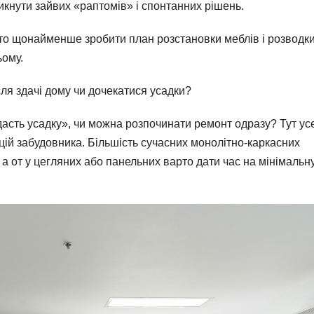
уникнути зайвих «раптомів» і спонтанних рішень.
рто щонайменше зробити план розстановки меблів і розводк
ьому.
сля здачі дому чи дочекатися усадки?
«дасть усадку», чи можна розпочинати ремонт одразу? Тут ус
цій забудовника. Більшість сучасних монолітно-каркасних
а от у цегляних або панельних варто дати час на мінімальн