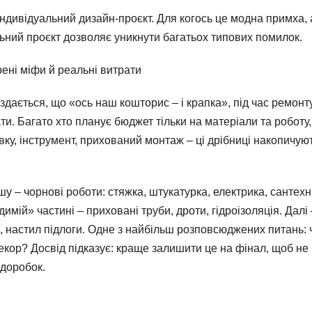
індивідуальний дизайн-проєкт. Для когось це модна примха, 
льний проєкт дозволяє уникнути багатьох типових помилок.
ені міфи й реальні витрати
здається, що «ось наш кошторис – і крапка», під час ремонт
и. Багато хто планує бюджет тільки на матеріали та роботу,
авку, інструмент, прихований монтаж – ці дрібниці накопичую
– чорнові роботи: стяжка, штукатурка, електрика, сантехні
мій» частині – приховані труби, дроти, гідроізоляція. Далі 
 настил підлоги. Одне з найбільш розповсюджених питань: 
декор? Досвід підказує: краще залишити це на фінал, щоб не
 доробок.