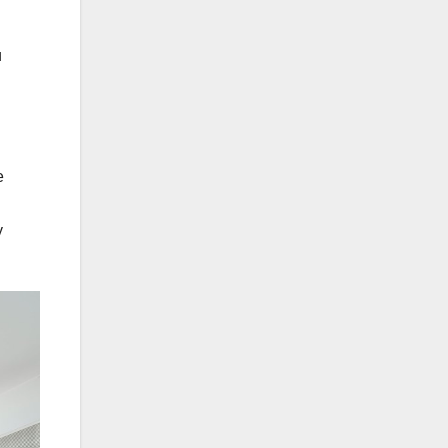
и
е
у