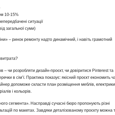
)
сом 10-15%
 непередбачені ситуації
ід загальної суми)
іни» – ринок ремонту надто динамічний, і навіть грамотний
 витрата?
 – чи розробляти дизайн-проєкт, чи довіритися Pinterest та
еречки в сім’ї. Практика показує: якісний проєкт економить ч
зайнер допоможе скласти план розміщення меблів, електрики
алів і кольорів.
ного сегмента». Насправді сучасні бюро пропонують різні
ьтацій по макетах. Завдяки деталізованому проєкту можна 