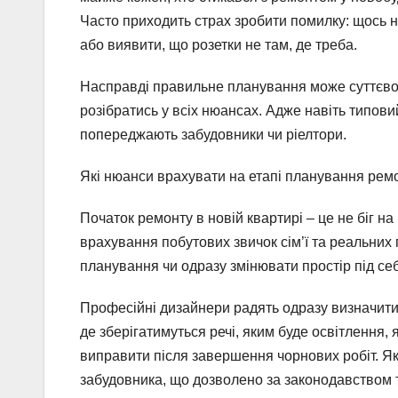
Часто приходить страх зробити помилку: щось н
або виявити, що розетки не там, де треба.
Насправді правильне планування може суттєво з
розібратись у всіх нюансах. Адже навіть типови
попереджають забудовники чи ріелтори.
Які нюанси врахувати на етапі планування рем
Початок ремонту в новій квартирі – це не біг на
врахування побутових звичок сім’ї та реальних
планування чи одразу змінювати простір під се
Професійні дизайнери радять одразу визначити 
де зберігатимуться речі, яким буде освітлення, я
виправити після завершення чорнових робіт. Як
забудовника, що дозволено за законодавством 