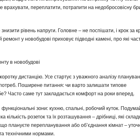
е врахувати, переплатити, потрапити на недобросовісну бр
низити рівень напруги. Головне – не поспішати, і крок за к
й ремонт у новобудові приховує підводні камені, про які час
онту в новобудові
 коротку дистанцію. Усе стартує з уважного аналізу плануван
 потреб. Поширене питання: чи варто залишати типове
бе? Часто саме тут закладається комфорт на роки вперед.
функціональні зони: кухню, спальні, робочий куток. Подума
ка кількість розеток та їх розташування – дрібниці, які склад
що плануєте перепланування або об’єднання кімнат – уточн
та технічними нормами.