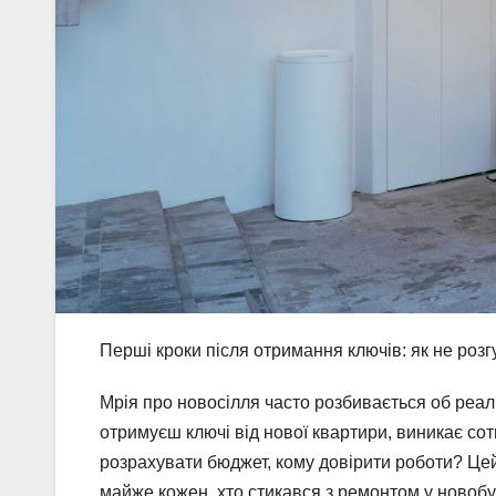
Перші кроки після отримання ключів: як не розг
Мрія про новосілля часто розбивається об реальн
отримуєш ключі від нової квартири, виникає сотн
розрахувати бюджет, кому довірити роботи? Цей
майже кожен, хто стикався з ремонтом у новобуд