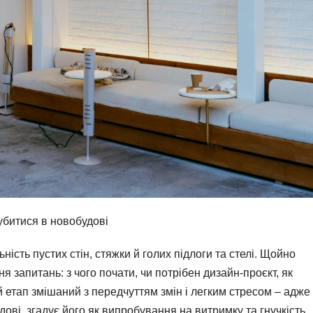
убитися в новобудові
ість пустих стін, стяжки й голих підлоги та стелі. Щойно
я запитань: з чого почати, чи потрібен дизайн-проєкт, як
 етап змішаний з передчуттям змін і легким стресом – адже
ові, згадує його як випробування на витримку та гнучкість.