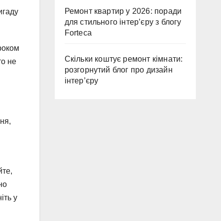
Ремонт квартир у 2026: поради
игаду
для стильного інтер’єру з блогу
Forteca
роком
Скільки коштує ремонт кімнати:
то не
розгорнутий блог про дизайн
інтер’єру
ня,
йте,
но
іть у