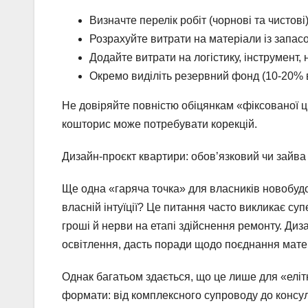
Визначте перелік робіт (чорнові та чистові
Розрахуйте витрати на матеріали із запа
Додайте витрати на логістику, інструмент,
Окремо виділіть резервний фонд (10-20% в
Не довіряйте повністю обіцянкам «фіксованої ц
кошторис може потребувати корекцій.
Дизайн-проєкт квартири: обов’язковий чи зайва
Ще одна «гаряча точка» для власників новобудов
власній інтуїції? Це питання часто викликає суп
гроші й нерви на етапі здійснення ремонту. Ди
освітлення, дасть поради щодо поєднання матері
Однак багатьом здається, що це лише для «еліт
формати: від комплексного супроводу до консул