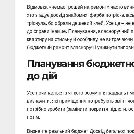
Відмовка «немає грошей на ремонт» часто виник
хто згадує досвід знайомих: фарба потріскалась
тріснула, бо обрали дешевий клей. Усе це – не в
до справи інакше. Планування, власноручний пі
квартиру на стильну й особливу, не витрачаючи
бюджетний ремонт власноруч і уникнути типови
Планування бюджетног
до дій
Усе починається з чіткого розуміння завдань і 
визначити, які приміщення потребують змін і чог
потрібно зробити (замінити покриття підлоги, о
потім.
Визначте реальний бюджет. Досвід багатьох по