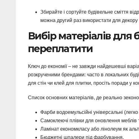
Збирайте і сортуйте будівельне сміття від
можна другий раз використати для декору 
Вибір матеріалів для
переплатити
Ключ до економії – не завжди найдешевші варіан
розкрученими брендами: часто в локальних буд
для стін чи клей для плитки, просіть поради у ко
Список основних матеріалів, де реально зекон
Фарби водоемульсійні універсальні (легко 
Самоклеючі плівки для оновлення меблів 
Ламінат економкласу або лінолеум як альт
Бюджетні шпалери під фарбування.