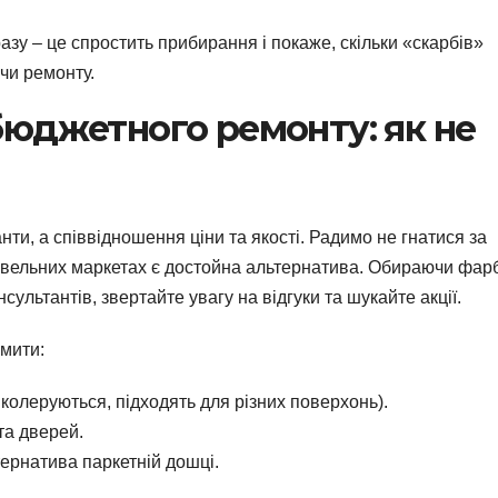
разу – це спростить прибирання і покаже, скільки «скарбів»
чи ремонту.
 бюджетного ремонту: як не
ти, а співвідношення ціни та якості. Радимо не гнатися за
івельних маркетах є достойна альтернатива. Обираючи фар
нсультантів, звертайте увагу на відгуки та шукайте акції.
омити:
колеруються, підходять для різних поверхонь).
та дверей.
ернатива паркетній дошці.