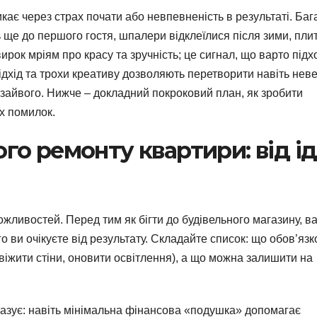
ає через страх почати або невпевненість в результаті. Баг
 ще до першого гостя, шпалери відклеїлися після зими, пли
ирок мріям про красу та зручність; це сигнал, що варто підх
дхід та трохи креативу дозволяють перетворити навіть нев
 зайвого. Нижче – докладний покроковий план, як зробити
х помилок.
о ремонту квартири: від ід
можливостей. Перед тим як бігти до будівельного магазину, в
о ви очікуєте від результату. Складайте список: що обов’яз
свіжити стіни, оновити освітлення), а що можна залишити на
казує: навіть мінімальна фінансова «подушка» допомагає