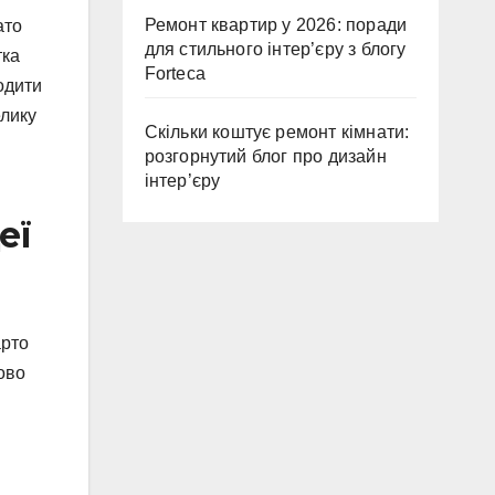
Ремонт квартир у 2026: поради
ато
для стильного інтер’єру з блогу
тка
Forteca
одити
елику
Скільки коштує ремонт кімнати:
розгорнутий блог про дизайн
інтер’єру
еї
арто
ково