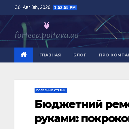
Перейти
Сб. Авг 8th, 2026
1:52:56 PM
к
содержимому
ГЛАВНАЯ
БЛОГ
ПРО КОМП
ПОЛЕЗНЫЕ СТАТЬИ
Бюджетний ремо
руками: покроко