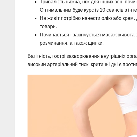
Тривалість нижча, ніж для інших зон: почи
Оптимальним буде курс із 10 сеансів з інт
На живіт потрібно нанести олію або крем.
товари.
Починається і закінчується масаж живота 
розминання, а також щипки.
Вагітність, гострі захворювання внутрішніх орг
високий артеріальний тиск, критичні дні є прот