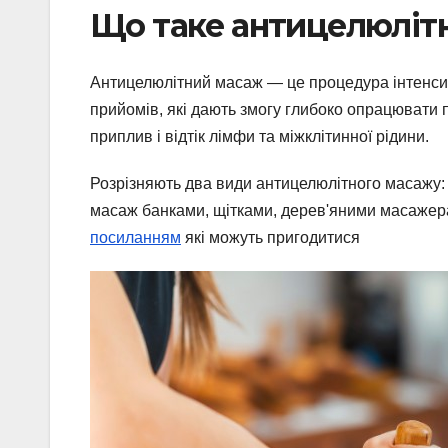
Що таке антицелюліт
Антицелюлітний масаж — це процедура інтенси
прийомів, які дають змогу глибоко опрацювати п
приплив і відтік лімфи та міжклітинної рідини.
Розрізняють два види антицелюлітного масажу:
масаж банками, щітками, дерев'яними масажера
посиланням
які можуть пригодитися