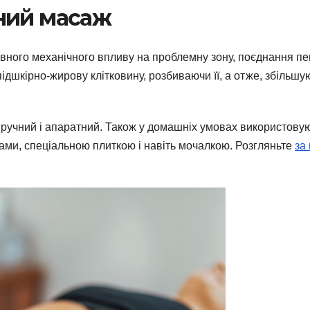
ний масаж
вного механічного впливу на проблемну зону, поєднання п
ідшкірно-жирову клітковину, розбиваючи її, а отже, збільшу
 ручний і апаратний. Також у домашніх умовах використову
ми, спеціальною плиткою і навіть мочалкою. Розгляньте
за