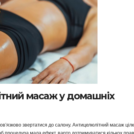
ітний масаж у домашніх
обов'язково звертатися до салону. Антицелюлітний масаж ціл
об процедура мала ефект, варто дотримуватися кількох прав