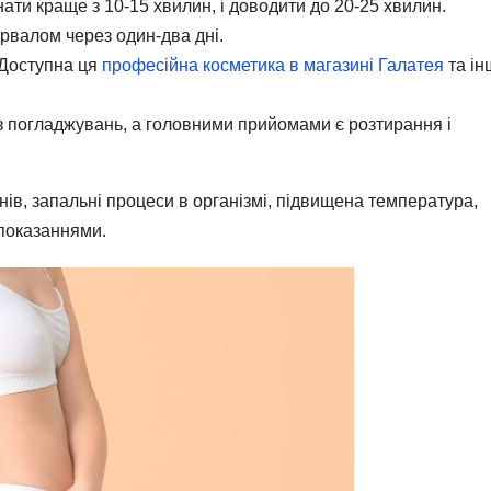
нати краще з 10-15 хвилин, і доводити до 20-25 хвилин.
ервалом через один-два дні.
 Доступна ця
професійна косметика в магазині Галатея
та ін
з погладжувань, а головними прийомами є розтирання і
анів, запальні процеси в організмі, підвищена температура,
ипоказаннями.