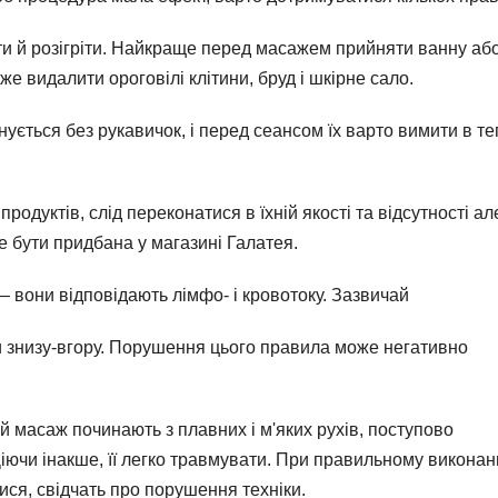
ти й розігріти. Найкраще перед масажем прийняти ванну аб
е видалити ороговілі клітини, бруд і шкірне сало.
ується без рукавичок, і перед сеансом їх варто вимити в те
продуктів, слід переконатися в їхній якості та відсутності але
 бути придбана у магазині Галатея.
 вони відповідають лімфо- і кровотоку. Зазвичай
 знизу-вгору. Порушення цього правила може негативно
 масаж починають з плавних і м'яких рухів, поступово
іючи інакше, її легко травмувати. При правильному виконан
ися, свідчать про порушення техніки.