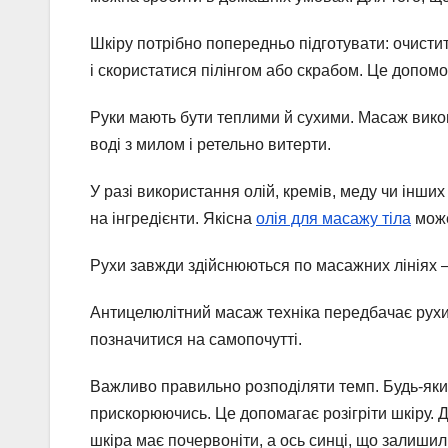
Шкіру потрібно попередньо підготувати: очисти
і скористатися пілінгом або скрабом. Це допомож
Руки мають бути теплими й сухими. Масаж викон
воді з милом і ретельно витерти.
У разі використання олій, кремів, меду чи інших 
на інгредієнти. Якісна
олія для масажу тіла
може
Рухи завжди здійснюються по масажних лініях —
Антицелюлітний масаж техніка передбачає рухи
позначитися на самопочутті.
Важливо правильно розподіляти темп. Будь-який
прискорюючись. Це допомагає розігріти шкіру. Д
шкіра має почервоніти, а ось синці, що залишил