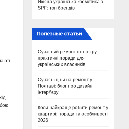
Якісна українська косметика з
SPF: топ брендів
Полезные статьи
Сучасний ремонт інтер’єру:
практичні поради для
ачають
українських власників
Сучасні ціни на ремонт у
Полтаві: блог про дизайн
інтер\’єру
хід
обою
Коли найкраще робити ремонт у
квартирі: поради та особливості
2026