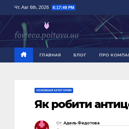
Перейти
Чт. Авг 6th, 2026
6:17:51 PM
к
содержимому
ГЛАВНАЯ
БЛОГ
ПРО КОМП
ОСНОВНАЯ КАТЕГОРИЯ
Як робити анти
От
Адель Федотова