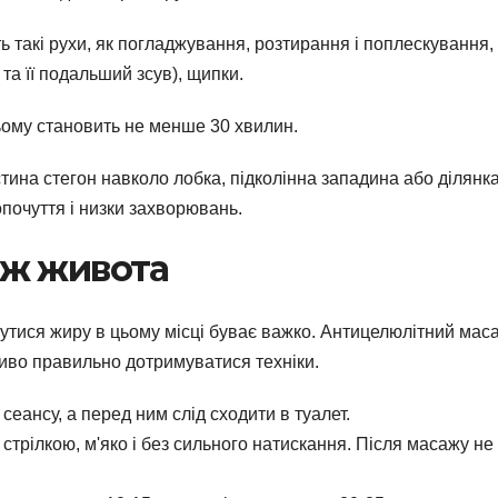
 такі рухи, як погладжування, розтирання і поплескування,
та її подальший зсув), щипки.
ньому становить не менше 30 хвилин.
тина стегон навколо лобка, підколінна западина або ділянк
опочуття і низки захворювань.
аж живота
утися жиру в цьому місці буває важко. Антицелюлітний мас
иво правильно дотримуватися техніки.
 сеансу, а перед ним слід сходити в туалет.
стрілкою, м'яко і без сильного натискання. Після масажу не