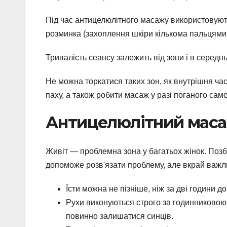
Під час антицелюлітного масажу використовують
розминка (захоплення шкіри кількома пальцями 
Тривалість сеансу залежить від зони і в серед
Не можна торкатися таких зон, як внутрішня час
паху, а також робити масаж у разі поганого сам
Антицелюлітний мас
Живіт — проблемна зона у багатьох жінок. Позб
допоможе розв'язати проблему, але вкрай важл
Їсти можна не пізніше, ніж за дві години до
Рухи виконуються строго за годинниковою 
повинно залишатися синців.