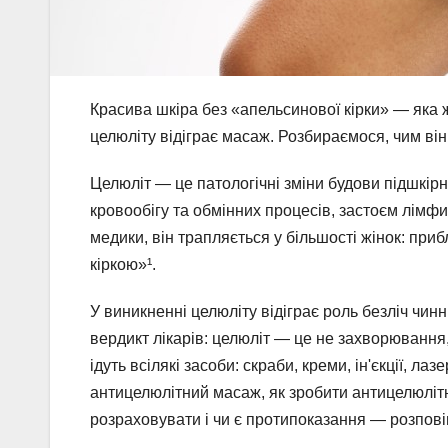
Красива шкіра без «апельсинової кірки» — яка ж
целюліту відіграє масаж. Розбираємося, чим він
Целюліт — це патологічні зміни будови підшкі
кровообігу та обмінних процесів, застоєм лімфи,
медики, він трапляється у більшості жінок: пр
кіркою»¹.
У виникненні целюліту відіграє роль безліч чин
вердикт лікарів: целюліт — це не захворювання,
ідуть всілякі засоби: скраби, креми, ін'єкції, 
антицелюлітний масаж, як зробити антицелюліт
розраховувати і чи є протипоказання — розпові