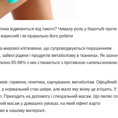
інка відмовиться від такого? Чималу роль у боротьбі проти
 корисний і як правильно його робити
рно-жирової клітковини, що супроводжуються порушенням
 зайвої рідини і продуктів метаболізму в тканинах. Як зазн
иблизно 85-98% з них стикаються з противною «апельсиновою
ників: гормони, генетика, харчування, метаболізм. Офіційний
 а нормальний стан шкіри, але мало яку жінку це втішить. У 
лазер. Приходить на допомогу і спеціальний масаж. Що являє с
ний масаж у домашніх умовах, на який ефект варто
мо в нашому матеріалі.